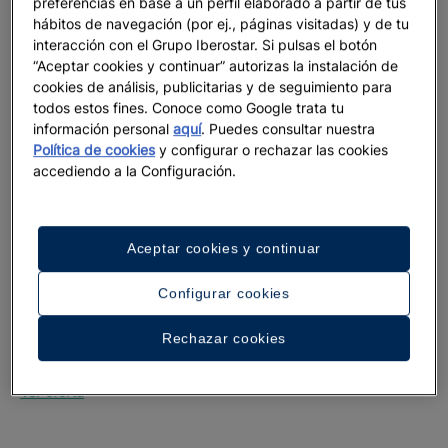
preferencias en base a un perfil elaborado a partir de tus
hábitos de navegación (por ej., páginas visitadas) y de tu
interacción con el Grupo Iberostar. Si pulsas el botón
“Aceptar cookies y continuar” autorizas la instalación de
cookies de análisis, publicitarias y de seguimiento para
todos estos fines. Conoce como Google trata tu
información personal
aquí
. Puedes consultar nuestra
Política de cookies
y configurar o rechazar las cookies
accediendo a la Configuración.
Ha
Ofe
Ver
Aceptar cookies y continuar
Configurar cookies
Hasta 55% dto. + Transfers privados gratis |
Rechazar cookies
Exclusivo web oficial
Iberostar Selection Riviera Cancún
Ver oferta