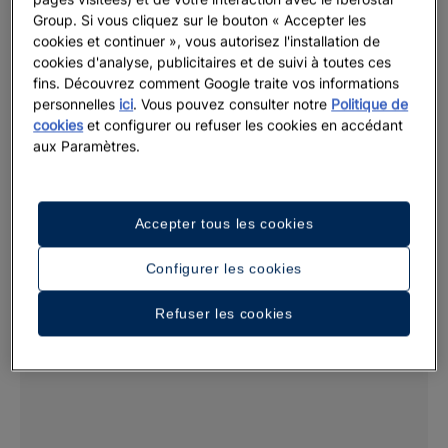
Group. Si vous cliquez sur le bouton « Accepter les
Ju
cookies et continuer », vous autorisez l'installation de
Tun
cookies d'analyse, publicitaires et de suivi à toutes ces
En 
fins. Découvrez comment Google traite vos informations
personnelles
ici
. Vous pouvez consulter notre
Politique de
cookies
et configurer ou refuser les cookies en accédant
aux Paramètres.
Jusqu'à 30 % de réduction dans une sélection
d'hôtels
Offres de dernière minute
Accepter tous les cookies
En voir plus
Configurer les cookies
Refuser les cookies