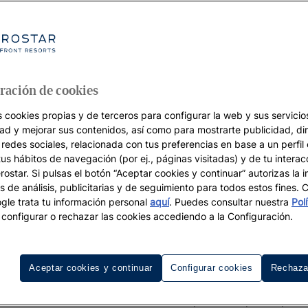
ración de cookies
s cookies propias y de terceros para configurar la web y sus servicios
dad y mejorar sus contenidos, así como para mostrarte publicidad, di
 redes sociales, relacionada con tus preferencias en base a un perfil
tus hábitos de navegación (por ej., páginas visitadas) y de tu interac
ostar. Si pulsas el botón “Aceptar cookies y continuar” autorizas la i
s de análisis, publicitarias y de seguimiento para todos estos fines.
le trata tu información personal
aquí
. Puedes consultar nuestra
Pol
configurar o rechazar las cookies accediendo a la Configuración.
Aceptar cookies y continuar
Configurar cookies
Rechaza
, Punta de Mita
está ubicada en el extremo norte de la Bah
lar destino de vacaciones son ideales para cualquiera que b