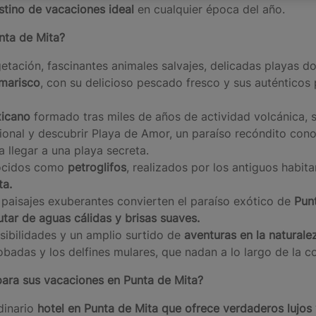
stino de vacaciones ideal
en cualquier época del año.
nta de Mita
?
getación, fascinantes animales salvajes, delicadas playas 
marisco
, con su delicioso pescado fresco y sus auténticos
xicano
formado tras miles de años de actividad volcánica, 
acional y descubrir Playa de Amor, un paraíso recóndito c
 llegar a una playa secreta.
nocidos como
petroglifos
, realizados por los antiguos habit
ta
.
 paisajes exuberantes convierten el paraíso exótico de
Pun
tar de aguas cálidas y brisas suaves.
osibilidades y un amplio surtido de
aventuras en la naturale
obadas y los delfines mulares, que nadan a lo largo de la co
 para sus vacaciones en Punta de Mita
?
dinario
hotel en Punta de Mita
que ofrece verdaderos lujos 