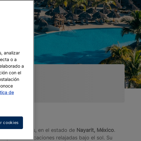
, analizar
recta o a
 elaborado a
ción con el
nstalación
 Conoce
ítica de
r cookies
ía de Banderas, en el estado de
Nayarit, México
.
usque unas vacaciones relajadas bajo el sol. Su