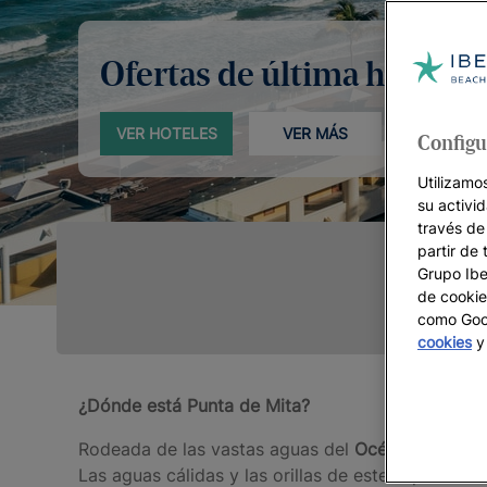
Ofertas de última hora
VER HOTELES
VER MÁS
Configu
Utilizamo
su activi
través de
partir de 
Grupo Iber
de cookie
como Goog
cookies
y 
¿Dónde está Punta de Mita
?
Rodeada de las vastas aguas del
Océano Pacífico
Las aguas cálidas y las orillas de este espectacu