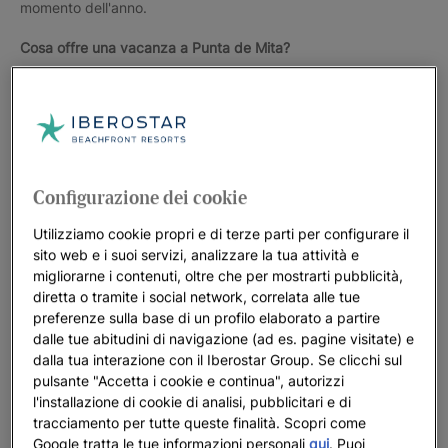
momento dell'anno.
Cosa offre una vacanza a Punta de Mita?
Un ambiente naturale protetto
ricco di esuberante
vegetazione, affascinanti animali selvatici, soffici spiagge
dorate e tantissima pace e tranquillità.
La gastronomia di Punta de Mita è principalmente a base
di frutti di mare
con squisito pesce appena pescato e
Configurazione dei cookie
autentici piatti messicani, come ceviche fresco e tacos di
Utilizziamo cookie propri e di terze parti per configurare il
pesce.
sito web e i suoi servizi, analizzare la tua attività e
migliorarne i contenuti, oltre che per mostrarti pubblicità,
Le Isole Marieta
, originate da migliaia di anni di attività
diretta o tramite i social network, correlata alle tue
vulcanica, sono un
santuario ecologico in Messico
preferenze sulla base di un profilo elaborato a partire
raggiungibile in solo 15 minuti di barca. Qui è possibile
dalle tue abitudini di navigazione (ad es. pagine visitate) e
esplorare l'area nazionale protetta degli uccelli e scoprire
dalla tua interazione con il Iberostar Group. Se clicchi sul
Playa de Amor, un paradiso appartato noto come la
pulsante "Accetta i cookie e continua", autorizzi
Spiaggia nascosta,
dove i visitatori nuotando attraverso
l'installazione di cookie di analisi, pubblicitari e di
un breve tunnel possono accedere ad una segreta oasi
tracciamento per tutte queste finalità. Scopri come
Google tratta le tue informazioni personali
qui
. Puoi
santuario.