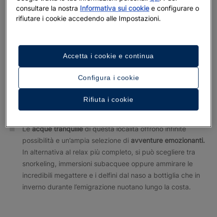
consultare la nostra
Informativa sui cookie
e configurare o
Antiche incisioni rupestri
, dette anche
petroglifi
, realizzate
rifiutare i cookie accedendo alle Impostazioni.
dai primitivi abitanti nativi, che si trovano celate nella
folta
giungla di Punta de Mita.
Il clima
subtropicale
presente tutto l’anno e il rigoglioso e
Accetta i cookie e continua
incantevole scenario naturalistico di
Punta de Mita,
rendono questo paradiso esotico una destinazione
Configura i cookie
perfetta per ospiti di tutte le età che desiderano
Rifiuta i cookie
immergersi in calde acque ed essere accarezzati da
leggere brezze marine.
Le
acque tranquille
di questa località offrono infinite
possibilità e un’ampia selezione di
avventure emozionanti.
In alternativa al relax più completo, si può scegliere tra
snorkeling, immersioni subacquee oppure ammirare le
incredibili megattere e i delfini dal naso a bottiglia che in
inverno durante l’emigrazione nuotano lungo la costa.