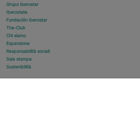
Grupo Iberostar
Iberostate
Fundación Iberostar
The-Club
Chi siamo
Espansione
Responsabilità sociali
Sala stampa
Sostenibilità
Contattaci
DOVE VI PIACEREBBE
ANDARE?
SCOPRI HOTEL
Punta de Mita
Informazioni legali