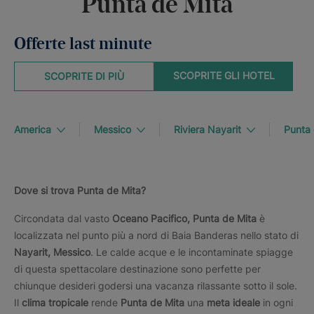
Punta de Mita
Offerte last minute
SCOPRITE GLI HOTEL
SCOPRITE DI PIÙ
America
Messico
Riviera Nayarit
Punta 
Dove si trova Punta de Mita?
Circondata dal vasto
Oceano Pacifico,
Punta de Mita
è
localizzata nel punto più a nord di Baia Banderas nello stato di
Nayarit, Messico
. Le calde acque e le incontaminate spiagge
di questa spettacolare destinazione sono perfette per
chiunque desideri godersi una vacanza rilassante sotto il sole.
Il
clima tropicale
rende
Punta de Mita
una
meta ideale
in ogni