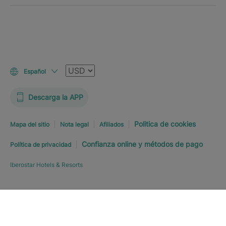
Moneda
Español
Descarga la APP
Politica de cookies
Mapa del sitio
Nota legal
Afiliados
Confianza online y métodos de pago
Política de privacidad
Iberostar Hotels & Resorts
Explorar hotel
RESERVE YA
DESDE
USD
507