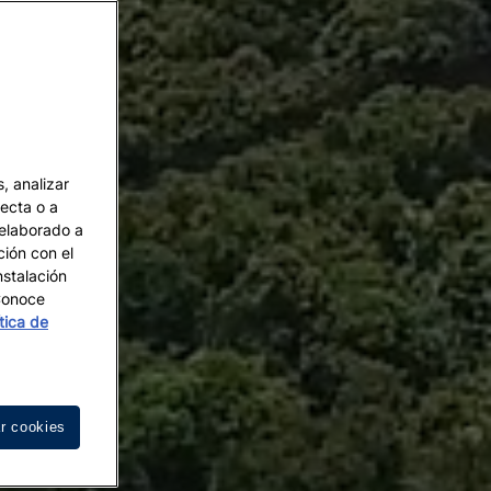
, analizar
recta o a
 elaborado a
ción con el
nstalación
 Conoce
ítica de
r cookies