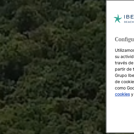
Configu
Utilizamo
su activi
través de
partir de 
Grupo Iber
de cookie
como Goog
cookies
y 