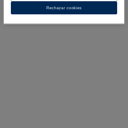
Rechazar cookies
Un paseo por el hotel
Ver 32 fotos y vídeos