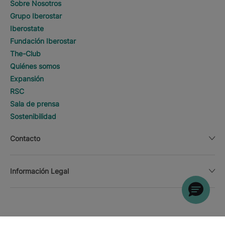
Sobre Nosotros
Grupo Iberostar
Iberostate
Fundación Iberostar
The-Club
Quiénes somos
Expansión
RSC
Sala de prensa
Sostenibilidad
Contacto
Información Legal