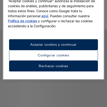
“Aceptar cookies y continuar” autorizas la instalación de
África consulta nuestros hoteles pensados para tenistas y
cookies de análisis, publicitarias y de seguimiento para
escoge el que más se adapte a ti.
todos estos fines. Conoce como Google trata tu
información personal
aquí
. Puedes consultar nuestra
Política de cookies
y configurar o rechazar las cookies
accediendo a la Configuración.
Aceptar cookies y continuar
Configurar cookies
Rechazar cookies