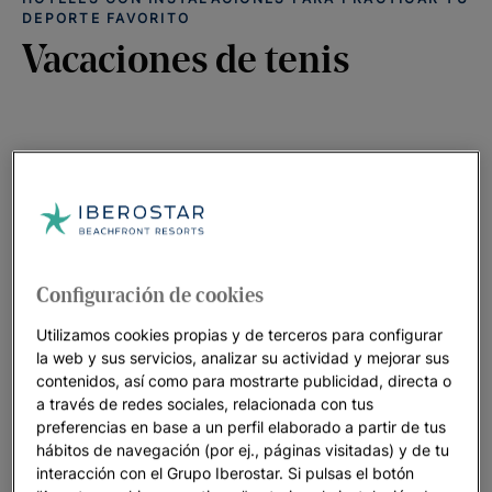
DEPORTE FAVORITO
Vacaciones de tenis
En Iberostar ofrecemos a los amantes de las raquetas la
posibilidad de disfrutar de unas vacaciones en las que poder
seguir entrenando. Además de las
pistas de tenis en los
hoteles
o muy próximas a ellos, muchos ofrecen clases tanto
particulares como grupales, vengas a disfrutar de unas
vacaciones de tenis en pareja, en familia, solo o con amigos.
Configuración de cookies
Utilizamos cookies propias y de terceros para configurar
Podrás recargar pilas para tus entrenos probando la mejor
la web y sus servicios, analizar su actividad y mejorar sus
gastronomía y relajarte en las piscinas del hotel o en
SPA
contenidos, así como para mostrarte publicidad, directa o
Sensations
con uno de los tratamientos que ofrecen las
a través de redes sociales, relacionada con tus
amplias cartas de spa de nuestros hoteles.
preferencias en base a un perfil elaborado a partir de tus
hábitos de navegación (por ej., páginas visitadas) y de tu
Si te gustaría disfrutar de unas
vacaciones de tenis en los
interacción con el Grupo Iberostar. Si pulsas el botón
mejores destinos de playa
de Europa, América y