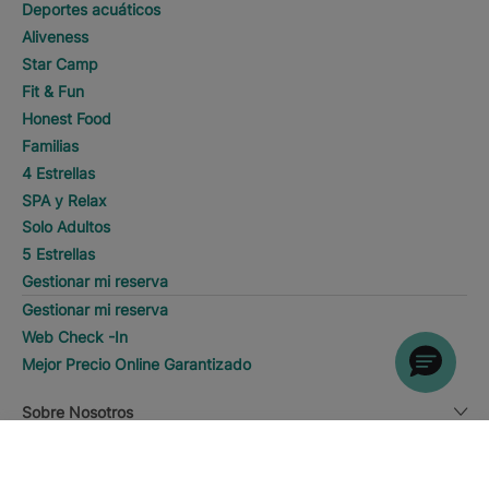
Deportes acuáticos
Aliveness
Star Camp
Fit & Fun
Honest Food
Familias
4 Estrellas
SPA y Relax
Solo Adultos
5 Estrellas
Gestionar mi reserva
Gestionar mi reserva
Web Check -In
Mejor Precio Online Garantizado
Sobre Nosotros
DESCUBRE HOTELES
Llamar
Sobre Nosotros