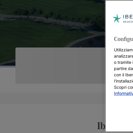
Configu
Utilizziam
analizzare
o tramite 
partire da
con il Ibe
l'installa
Scopri co
Informati
Iberosta