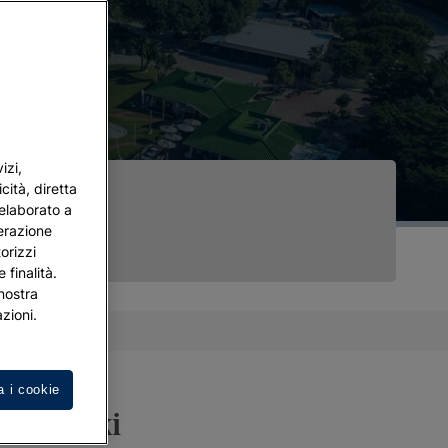
izi,
cità, diretta
 elaborato a
terazione
orizzi
 finalità.
 nostra
zioni.
a i cookie
Isao Aoki