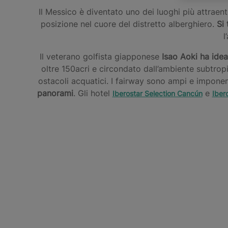
Il Messico è diventato uno dei luoghi più attraen
posizione nel cuore del distretto alberghiero.
Si
l
Il veterano golfista giapponese
Isao Aoki ha idea
oltre 150acri e circondato dall’ambiente subtropi
ostacoli acquatici. I fairway sono ampi e imponent
panorami
. Gli hotel
e
Iberostar Selection Cancún
Iber