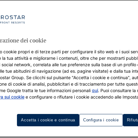
razione dei cookie
o cookie propri e di terze parti per configurare il sito web e i suoi serv
 la tua attività e migliorarne i contenuti, oltre che per mostrarti pubbli
i social network, correlata alle tue preferenze sulla base di un profilo
lle tue abitudini di navigazione (ad es. pagine visitate) e dalla tua in
rostar Group. Se clicchi sul pulsante "Accetta i cookie e continua", aut
zione di cookie di analisi, pubblicitari e di tracciamento per tutte queste
me Google tratta le tue informazioni personali
qui
. Puoi consultare la
va sui cookie
e configurare o rifiutare i cookie accedendo alle Imposta
Resorts per il golf 
Destinazioni
Accetta i cookie e continua
Configura i cookie
Rifiut
r Cancún Golf Club progettato da 