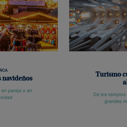
ORCA
Turismo cu
s navideños
a
r en pareja o en
De los templos 
Navidad
grandes mu