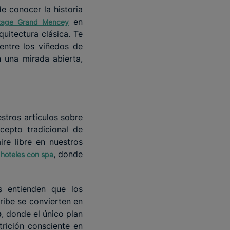
e conocer la historia
en
itage Grand Mencey
uitectura clásica. Te
entre los viñedos de
n una mirada abierta,
stros artículos sobre
cepto tradicional de
re libre en nuestros
s
, donde
hoteles con spa
s entienden que los
ribe se convierten en
o
, donde el único plan
utrición consciente en