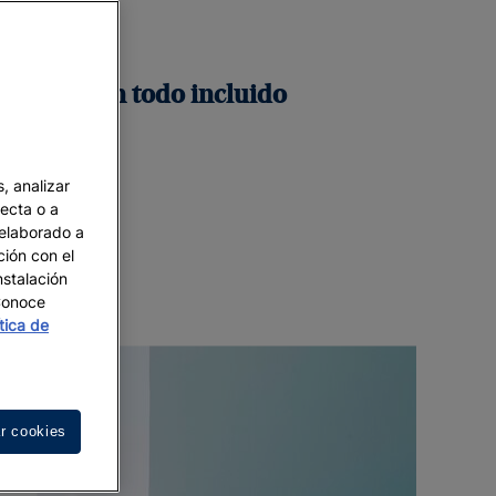
a vez en un todo incluido
Leer más
, analizar
recta o a
 elaborado a
ción con el
nstalación
 Conoce
ítica de
r cookies