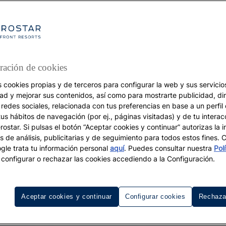
Mi primer
ración de cookies
s cookies propias y de terceros para configurar la web y sus servicios
dad y mejorar sus contenidos, así como para mostrarte publicidad, di
 redes sociales, relacionada con tus preferencias en base a un perfil
tus hábitos de navegación (por ej., páginas visitadas) y de tu interac
ostar. Si pulsas el botón “Aceptar cookies y continuar” autorizas la i
s de análisis, publicitarias y de seguimiento para todos estos fines.
le trata tu información personal
aquí
. Puedes consultar nuestra
Pol
configurar o rechazar las cookies accediendo a la Configuración.
Aceptar cookies y continuar
Configurar cookies
Rechaza
EN IBEROSTAR.COM