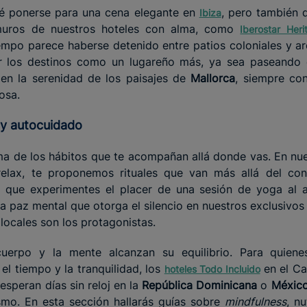
ué ponerse para una cena elegante en
, pero también d
Ibiza
muros de nuestros hoteles con alma, como
Iberostar Her
iempo parece haberse detenido entre patios coloniales y arq
ir los destinos como un lugareño más, ya sea paseando 
en la serenidad de los paisajes de
Mallorca
, siempre co
osa.
y
auto
cuidado
uma de los hábitos que te acompañan allá donde vas. En nue
relax, te proponemos rituales que van más allá del con
que experimentes el placer de una sesión de yoga al ai
a paz mental que otorga el silencio en nuestros exclusivo
locales son los protagonistas.
uerpo y la mente alcanzan su equilibrio. Para quiene
el tiempo y la tranquilidad, los
en el Ca
hoteles Todo Incluido
 esperan días sin reloj en la
República Dominicana
o
Méxic
smo. En esta sección hallarás guías sobre
mindfulness
, n