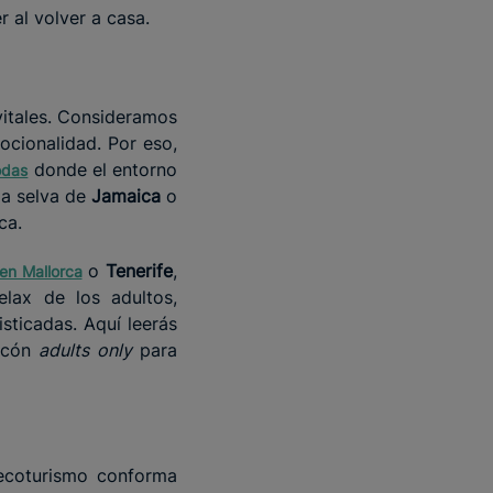
 al volver a casa.
vitales. Consideramos
cionalidad. Por eso,
donde el entorno
odas
la selva de
Jamaica
o
ca.
o
Tenerife
,
 en Mallorca
elax de los adultos,
sticadas. Aquí leerás
incón
adults only
para
l ecoturismo conforma