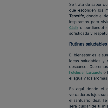
Se trata de saber q
que esconden los 
Tenerife
, donde el t
inspiramos para viv
o perdiéndote 
Cádiz
sofisticada y respetu
Rutinas
saludables
El bienestar es la s
ideas saludables y 
descanso. Queremos 
o l
hoteles en
Lanzarote
el agua y los aromas 
Es aquí donde el c
verdaderos lujos son 
el santuario ideal. Te
será cuidar de ti mi