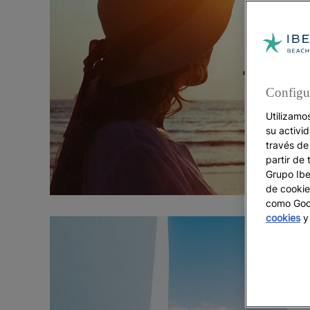
Configu
Utilizamo
su activi
través de
partir de 
Grupo Iber
de cookie
como Goog
cookies
y 