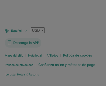
Moneda
Español
Descarga la APP
Politica de cookies
Mapa del sitio
Nota legal
Afiliados
Confianza online y métodos de pago
Política de privacidad
Iberostar Hotels & Resorts
Explorar hotel
RESERVA YA
DESDE
USD
189