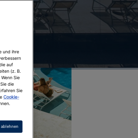
e und ihre
 verbessern
die auf
iten (z. B.
. Wenn Sie
 Sie die
Erfahren Sie
re
Cookie-
hnen.
 ablehnen