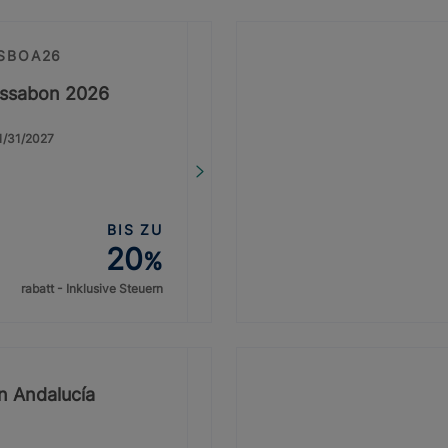
ISBOA26
issabon 2026
01/31/2027
BIS ZU
20
%
rabatt - Inklusive Steuern
on Andalucía