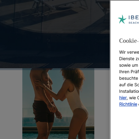
Top-Angebote:
Cookie-
Wir verwe
Dienste z
sowie um 
Ihren Präf
besuchte 
auf die S
Installat
hier
, wie
Richtlinie