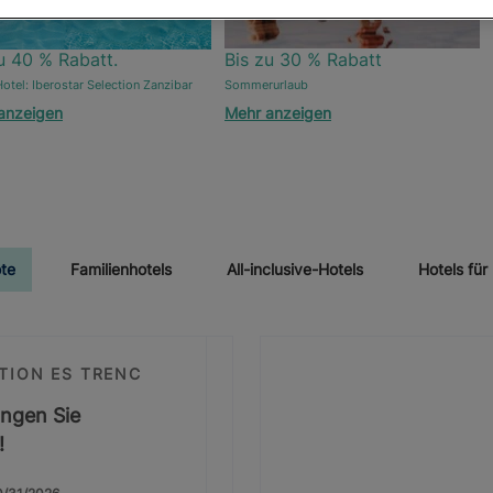
u 40 % Rabatt.
Bis zu 30 % Rabatt
otel: Iberostar Selection Zanzibar
Sommerurlaub
anzeigen
Mehr anzeigen
te
Familienhotels
All-inclusive-Hotels
Hotels fü
TION ES TRENC
ingen Sie
!