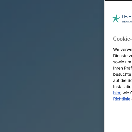
Cookie-
Wir verwe
Dienste z
sowie um 
Ihren Präf
besuchte 
auf die S
Installat
hier
, wie
Richtlinie