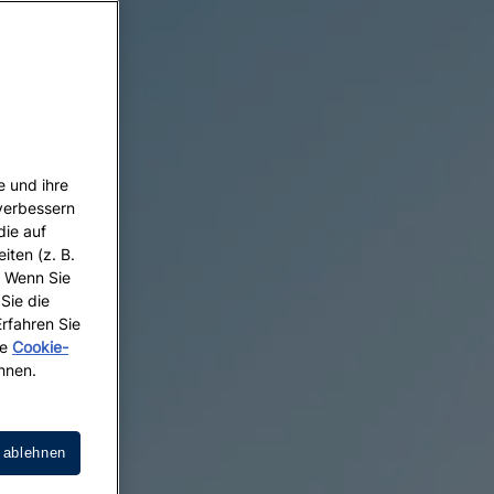
e und ihre
 verbessern
die auf
iten (z. B.
. Wenn Sie
 Sie die
Erfahren Sie
re
Cookie-
hnen.
 ablehnen