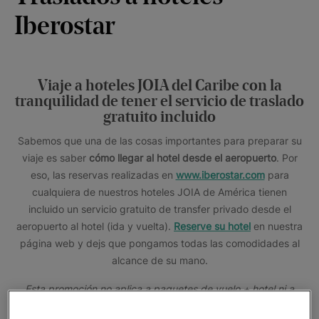
Iberostar
Viaje a hoteles JOIA del Caribe con la
tranquilidad de tener el servicio de traslado
gratuito incluido
Sabemos que una de las cosas importantes para preparar su
viaje es saber
cómo llegar al hotel desde el aeropuerto
. Por
eso, las reservas realizadas en
www.iberostar.com
para
cualquiera de nuestros hoteles JOIA de América tienen
incluido un servicio gratuito de transfer privado desde el
aeropuerto al hotel (ida y vuelta).
Reserve su hotel
en nuestra
página web y dejs que pongamos todas las comodidades al
alcance de su mano.
Esta promoción no aplica a paquetes de vuelo + hotel ni a
reservas de IHG, The Club y Star Agents.