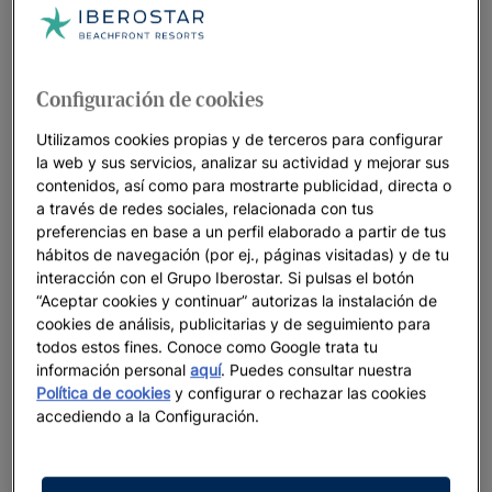
Configuración de cookies
Cómo solicitar el traslado gratuito
Utilizamos cookies propias y de terceros para configurar
la web y sus servicios, analizar su actividad y mejorar sus
Reserve su hotel JOIA en América en www.iberostar.com
contenidos, así como para mostrarte publicidad, directa o
con un mínimo 5 días de antelación al viaje y una estancia
a través de redes sociales, relacionada con tus
mínima de 3 noches (en los hoteles JOIA Rose Hall by
preferencias en base a un perfil elaborado a partir de tus
Iberostar, JOIA Bávaro by Iberostar, JOIA Paraíso by
hábitos de navegación (por ej., páginas visitadas) y de tu
Iberostar) o 5 noches (en el hotel JOIA Aruba by
interacción con el Grupo Iberostar. Si pulsas el botón
Iberostar).
“Aceptar cookies y continuar” autorizas la instalación de
cookies de análisis, publicitarias y de seguimiento para
Recibirá el voucher de confirmación de su reserva donde
todos estos fines. Conoce como Google trata tu
encontrará los detalles del traslado gratuito con un
información personal
aquí
. Puedes consultar nuestra
formulario para rellenar con los datos de sus vuelos. Para
Política de cookies
y configurar o rechazar las cookies
cualquier duda, en el voucher de confirmación tiene los
accediendo a la Configuración.
contactos del proveedor del transfer en cada destino.
Rellene el formulario, como muy tarde, 5 días antes de su