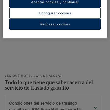
llegada. El servicio no se puede garantizar si los detalles
Aceptar cookies y continuar
de sus vuelos no están completados a tiempo.
Configurar cookies
Recibirá un email de confirmación de sus traslados por
parte de la empresa que gestiona el servicio.
Rechazar cookies
¿EN QUÉ HOTEL JOIA SE ALOJA?
Todo lo que tiene que saber acerca del
servicio de traslado gratuito
Condiciones del servicio de traslado
gratuito en JOIA Rose Hall by Iberostar