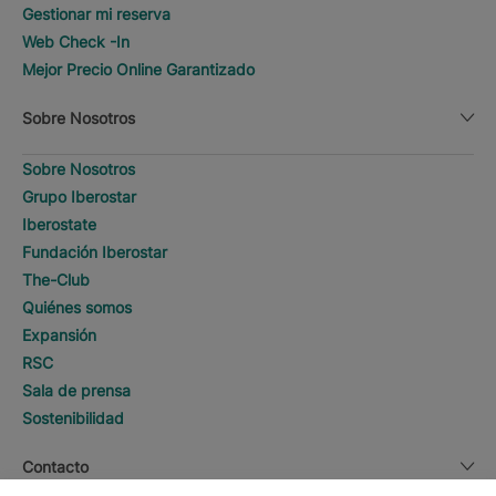
Gestionar mi reserva
Web Check -In
Mejor Precio Online Garantizado
Sobre Nosotros
Sobre Nosotros
Grupo Iberostar
Iberostate
Fundación Iberostar
The-Club
Quiénes somos
Expansión
RSC
Sala de prensa
Sostenibilidad
Contacto