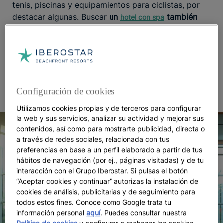
tenis, piscinas y equipamientos para ciclistas, por
destacar algunas. Buscar
un
también
hotel con spa
pueden ser una excelente manera de priorizar
el
en las vacaciones. Con todos
bienestar y la relajación
estos elementos y lugares para hacer ejercicio o
relajarse a pocos minutos a pie de tu habitación, la
motivación está garantizada.
Configuración de cookies
Utilizamos cookies propias y de terceros para configurar
la web y sus servicios, analizar su actividad y mejorar sus
contenidos, así como para mostrarte publicidad, directa o
a través de redes sociales, relacionada con tus
preferencias en base a un perfil elaborado a partir de tus
hábitos de navegación (por ej., páginas visitadas) y de tu
interacción con el Grupo Iberostar. Si pulsas el botón
“Aceptar cookies y continuar” autorizas la instalación de
cookies de análisis, publicitarias y de seguimiento para
todos estos fines. Conoce como Google trata tu
información personal
aquí
. Puedes consultar nuestra
Política de cookies
y configurar o rechazar las cookies