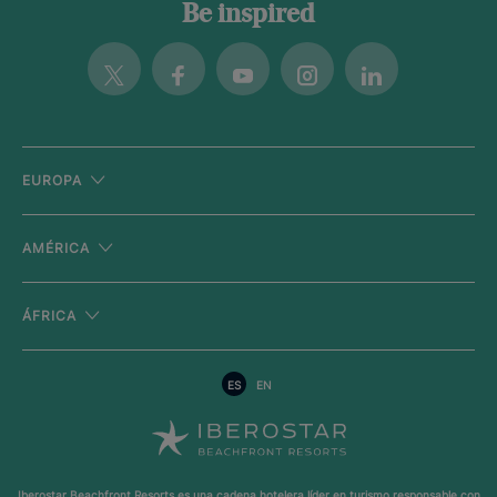
Be inspired
Twitter
Facebook
Youtube
Instagram
Linkedin
EUROPA
AMÉRICA
ÁFRICA
ES
EN
Iberostar Beachfront Resorts es una cadena hotelera líder en turismo responsable con