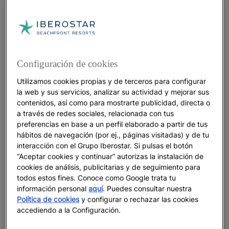
experiencia y tengan unas expectativas más nítidas
sobre lo que disfrutarán. Esta opción es mucho más
inteligente que la de 'arrastrar' a un quinceañero
apático por los destinos y experiencias que han
elegido los padres.
Configuración de cookies
Utilizamos cookies propias y de terceros para configurar
Con los más peques, el plan consiste en
crear un
la web y sus servicios, analizar su actividad y mejorar sus
juego en el que puedan expresar sus deseos.
contenidos, así como para mostrarte publicidad, directa o
Durante el proceso de planificación,se puede llevar
a través de redes sociales, relacionada con tus
a cabo una votación espontánea en la que los niños
preferencias en base a un perfil elaborado a partir de tus
griten una palabra tonta que exprese su entusiasmo.
hábitos de navegación (por ej., páginas visitadas) y de tu
interacción con el Grupo Iberostar. Si pulsas el botón
No obstante, como en toda democracia, estas
“Aceptar cookies y continuar” autorizas la instalación de
decisiones también traen consigo
sus propias reglas
cookies de análisis, publicitarias y de seguimiento para
todos estos fines. Conoce como Google trata tu
y normas
. Es decir, una pequeña 'Constitución' que
información personal
aquí
. Puedes consultar nuestra
tiene que quedar clara antes de salir. Preguntas
Política de cookies
y configurar o rechazar las cookies
como ¿estaremos todo el día durmiendo? ¿cuánta
accediendo a la Configuración.
independencia tendrán los niños? ¿qué cosas
pueden meter en la maleta? O ¿cuántos días se va a