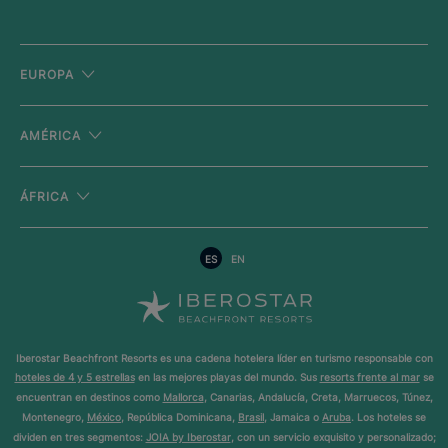
EUROPA
AMÉRICA
ÁFRICA
ES
EN
Iberostar Beachfront Resorts es una cadena hotelera líder en turismo responsable con
hoteles de 4 y 5 estrellas
en las mejores playas del mundo. Sus
resorts frente al mar
se
encuentran en destinos como
Mallorca
, Canarias, Andalucía, Creta, Marruecos, Túnez,
Montenegro,
México
, República Dominicana,
Brasil
, Jamaica o
Aruba
. Los hoteles se
dividen en tres segmentos:
JOIA by Iberostar
, con un servicio exquisito y personalizado;