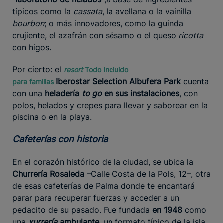
típicos como la
cassata
, la avellana o la vainilla
bourbon
; o más innovadores, como la guinda
crujiente, el azafrán con sésamo o el queso
ricotta
con higos.
Por cierto: el
resort
Todo Incluido
Iberostar
Selection Albufera Park
cuenta
para
familias
con una
heladería
to go
en sus instalaciones
, con
polos, helados y crepes para llevar y saborear en la
piscina o en la playa.
Cafeterías con historia
En el corazón histórico de la ciudad, se ubica la
Churrería Rosaleda
–Calle Costa de la Pols, 12–, otra
de esas cafeterías de Palma donde te encantará
parar para recuperar fuerzas y acceder a un
pedacito de su pasado. Fue fundada
en 1948
como
una
xurrería
ambulante
, un formato típico de la isla.