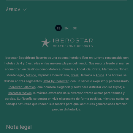
ÁFRICA
ES
EN
DE
Iberostar Beachfront Resorts es una cadena hotelera líder en turismo responsable con
hoteles de 4 y 5 estrellas
en las mejores playas del mundo. Sus
resorts frente al mar
se
encuentran en destinos como
Mallorca
, Canarias, Andalucía, Creta, Marruecos, Túnez,
Montenegro,
México
, República Dominicana,
Brasil
, Jamaica o
Aruba
. Los hoteles se
dividen en tres segmentos:
JOIA by Iberostar
, con un servicio exquisito y personalizado;
Iberostar Selection
, que combina elegancia y relax para disfrutar con los tuyos; e
Iberostar Waves
, la máxima expresión de la diversión frente al mar para familias y
parejas. Su filosofía se centra en vivir el presente de forma positiva, mientras cuida los
paisajes naturales que rodean sus resorts para que las futuras generaciones también
puedan disfrutarlos.
Nota legal