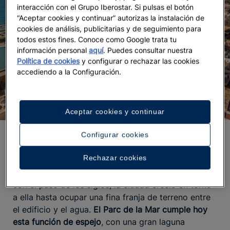
interacción con el Grupo Iberostar. Si pulsas el botón
“Aceptar cookies y continuar” autorizas la instalación de
cookies de análisis, publicitarias y de seguimiento para
todos estos fines. Conoce como Google trata tu
información personal
aquí
. Puedes consultar nuestra
Política de cookies
y configurar o rechazar las cookies
accediendo a la Configuración.
Aceptar cookies y continuar
Configurar cookies
El reflejo de la Seu sobre el Parc de la Mar
Rechazar cookies
En sus orígenes, la Seu fue la
única catedral
europea que se reflejaba en el mar
. Sin embargo,
con el paso de los siglos, la ciudad creció en torno
a ella hasta ocupar una fina franja de terreno entre
el edificio y el agua.
El Parc de la Mar cumple hoy
esta función de espejo
, con una gran laguna