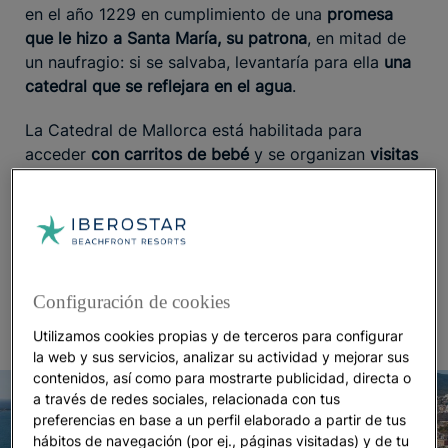
en el año 1229 en cumplimiento de una
promesa
que le hizo a Santa María, su patrona
, en mitad de
un naufragio: si se salvaba, levantaría para ella
una
catedral que se reflejara en el agua
.
La Catedral de Mallorca está habilitada para
acceder
con carritos de bebé
y se organizan
visitas
guiadas para ir con niños
. Es un plan perfecto para
todas las edades, del que sin duda disfrutarás en
tus vacaciones en
hoteles para familias en Mallorca
como
Iberostar Waves Bahía de Palma
. Su
concepto
relajado en primera línea de playa
está enfocado a
la diversión y a la sostenibilidad.
Configuración de cookies
Utilizamos cookies propias y de terceros para configurar
la web y sus servicios, analizar su actividad y mejorar sus
contenidos, así como para mostrarte publicidad, directa o
a través de redes sociales, relacionada con tus
preferencias en base a un perfil elaborado a partir de tus
hábitos de navegación (por ej., páginas visitadas) y de tu