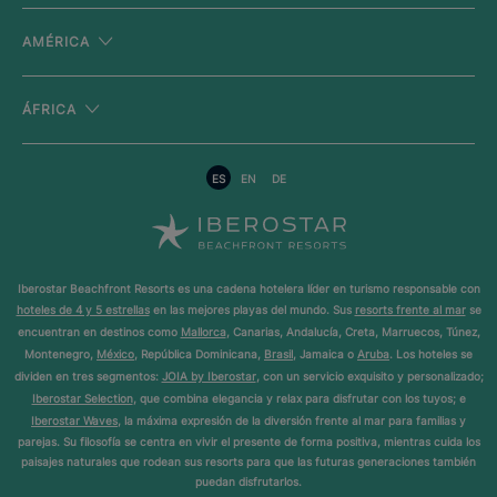
AMÉRICA
ÁFRICA
ES
EN
DE
Iberostar Beachfront Resorts es una cadena hotelera líder en turismo responsable con
hoteles de 4 y 5 estrellas
en las mejores playas del mundo. Sus
resorts frente al mar
se
encuentran en destinos como
Mallorca
, Canarias, Andalucía, Creta, Marruecos, Túnez,
Montenegro,
México
, República Dominicana,
Brasil
, Jamaica o
Aruba
. Los hoteles se
dividen en tres segmentos:
JOIA by Iberostar
, con un servicio exquisito y personalizado;
Iberostar Selection
, que combina elegancia y relax para disfrutar con los tuyos; e
Iberostar Waves
, la máxima expresión de la diversión frente al mar para familias y
parejas. Su filosofía se centra en vivir el presente de forma positiva, mientras cuida los
paisajes naturales que rodean sus resorts para que las futuras generaciones también
puedan disfrutarlos.