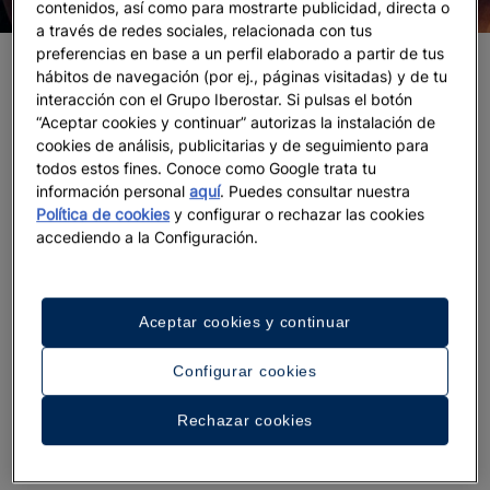
contenidos, así como para mostrarte publicidad, directa o
a través de redes sociales, relacionada con tus
preferencias en base a un perfil elaborado a partir de tus
Crea el ambiente adecuado
hábitos de navegación (por ej., páginas visitadas) y de tu
interacción con el Grupo Iberostar. Si pulsas el botón
No te hará falta más decorado que una playa o una
“Aceptar cookies y continuar” autorizas la instalación de
cala paradisíacas: apuesta por
una ambientación
cookies de análisis, publicitarias y de seguimiento para
todos estos fines. Conoce como Google trata tu
sencilla que no le reste protagonismo a la
información personal
aquí
. Puedes consultar nuestra
naturaleza.
Un mantel de lino o de algodón para
Política de cookies
y configurar o rechazar las cookies
extender en el suelo, unos cojines para sentarse y
accediendo a la Configuración.
una iluminación cálida a base de farolillos solares o
velas eléctricas para cuando empiece a anochecer,
bastarán para crear la atmósfera ideal. Recuerda
Aceptar cookies y continuar
que está terminantemente prohibido encender
hogueras en los espacios naturales no habilitados
Configurar cookies
para ello.
El aquí y ahora
se convertirá en tu mejor
ornamento; en el adorno definitivo.
Rechazar cookies