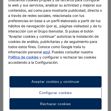
emblemático Central Park. Con una extensión de
la web y sus servicios, analizar su actividad y mejorar sus
más de tres kilómetros de largo y casi uno de
contenidos, así como para mostrarte publicidad, directa o
ancho,
las 340 hectáreas que ocupa Central Park
a través de redes sociales, relacionada con tus
son un paraíso para los canes.
La red
preferencias en base a un perfil elaborado a partir de tus
aparentemente inabarcable de senderos y praderas
hábitos de navegación (por ej., páginas visitadas) y de tu
de césped son ideales para que tu perro se ejercite,
interacción con el Grupo Iberostar. Si pulsas el botón
“Aceptar cookies y continuar” autorizas la instalación de
explore y juegue con otros amigos peludos. Los
cookies de análisis, publicitarias y de seguimiento para
perros están permitidos en el parque con correa
todos estos fines. Conoce como Google trata tu
desde la apertura hasta el cierre y pueden estar
información personal
aquí
. Puedes consultar nuestra
fuera de sus correas de 6:00 am a 9:00 am y de
Política de cookies
y configurar o rechazar las cookies
9:00 pm a 1:00 am. Además, como el parque está
accediendo a la Configuración.
regado con decenas de fuentes no es necesario
llevar una botella para refrescar al perro.
Aceptar cookies y continuar
Además de Central Park, hay varios espacios
verdes por toda la ciudad especialmente pensados
Configurar cookies
para el disfrute de las mascotas. En el
Tomkins
Square Park
se encuentra la zona de perros más
Rechazar cookies
antigua y grande de Nueva York. Sus instalaciones