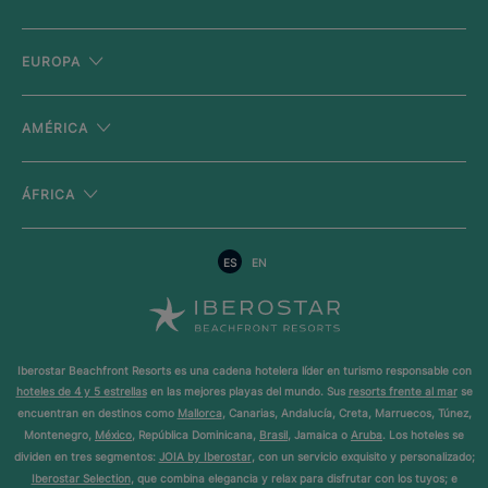
EUROPA
AMÉRICA
ÁFRICA
ES
EN
Iberostar Beachfront Resorts es una cadena hotelera líder en turismo responsable con
hoteles de 4 y 5 estrellas
en las mejores playas del mundo. Sus
resorts frente al mar
se
encuentran en destinos como
Mallorca
, Canarias, Andalucía, Creta, Marruecos, Túnez,
Montenegro,
México
, República Dominicana,
Brasil
, Jamaica o
Aruba
. Los hoteles se
dividen en tres segmentos:
JOIA by Iberostar
, con un servicio exquisito y personalizado;
Iberostar Selection
, que combina elegancia y relax para disfrutar con los tuyos; e