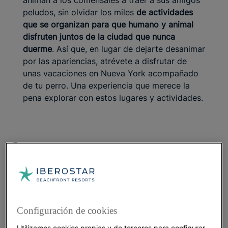
animan a los comensales a traer a sus amigos
peludos, sin olvidar los miles
de actividades
que se organizan para que humano y animal
disfruten juntos de la ciudad que nunca
duerme
. Así que, en lugar de dejarte desanimar
por las apariencias, atrévete a disfrutar de
unas vacaciones en Nueva York acompañado
de tu perro. Una experiencia que merece la
pena explorar con estos lugares y actividades.
Parques y paseos para perros
Las concurridas calles de la ciudad de Nueva York
pueden parecer una jungla de asfalto, pero
el lado
más verde de Manhattan ofrece un ambiente
tranquilo con muchos espacios ideados para perros.
Configuración de cookies
No hay mejor lugar para empezar la aventura que el
Utilizamos cookies propias y de terceros para configurar