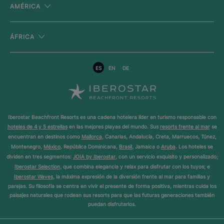
AMÉRICA
ÁFRICA
ES
EN
DE
Iberostar Beachfront Resorts es una cadena hotelera líder en turismo responsable con
hoteles de 4 y 5 estrellas
en las mejores playas del mundo. Sus
resorts frente al mar
se
encuentran en destinos como
Mallorca
, Canarias, Andalucía, Creta, Marruecos, Túnez,
Montenegro,
México
, República Dominicana,
Brasil
, Jamaica o
Aruba
. Los hoteles se
dividen en tres segmentos:
JOIA by Iberostar
, con un servicio exquisito y personalizado;
Iberostar Selection
, que combina elegancia y relax para disfrutar con los tuyos; e
Iberostar Waves
, la máxima expresión de la diversión frente al mar para familias y
parejas. Su filosofía se centra en vivir el presente de forma positiva, mientras cuida los
paisajes naturales que rodean sus resorts para que las futuras generaciones también
puedan disfrutarlos.