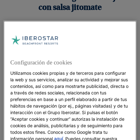
con salsa jitomate
Ingredientes
Lentejas (75g en crudo o 200 g cocido), ¼
Configuración de cookies
cebolla pequeña, 50g de calabaza
cruda, Sal, Curry, Comino, Perejil, Ajo en polvo
Utilizamos cookies propias y de terceros para configurar
la web y sus servicios, analizar su actividad y mejorar sus
Para la salsa
contenidos, así como para mostrarte publicidad, directa o
a través de redes sociales, relacionada con tus
preferencias en base a un perfil elaborado a partir de tus
5 tomates, 2 ajíes picantes -ajustar al gusto-, 1
hábitos de navegación (por ej., páginas visitadas) y de tu
de cebolla blanca picada finamente, 1 rama de
interacción con el Grupo Iberostar. Si pulsas el botón
cilantro , 1 limón (el zumo), 500 ml taza de
“Aceptar cookies y continuar” autorizas la instalación de
agua, Sal
cookies de análisis, publicitarias y de seguimiento para
todos estos fines. Conoce como Google trata tu
información personal
aquí
. Puedes consultar nuestra