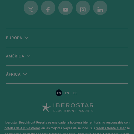
Twitter
Facebook
Youtube
Instagram
Linkedin
EUROPA
AMÉRICA
ÁFRICA
ES
EN
DE
Iberostar Beachfront Resorts es una cadena hotelera líder en turismo responsable con
hoteles de 4 y 5 estrellas
en las mejores playas del mundo. Sus
resorts frente al mar
se