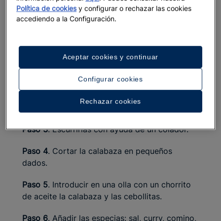
Política de cookies
y configurar o rechazar las cookies
Elaboración
accediendo a la Configuración.
Albóndigas
Aceptar cookies y continuar
Paso 1
. Dejar las lentejas a remojo durante
varias horas.
Configurar cookies
Paso 2
. Verterlas en una olla para cocerlas en
Rechazar cookies
agua hirviendo.
Paso 3
. Escurrirlas con ayuda de un colador.
Paso 4
. Cortar la calabaza en pequeños
dados.
Paso 5
. Introducir en una olla con un chorrito
de aceite la calabaza y las cebollitas.
Paso 6
. Añadir las especias: sal, curry, comino,