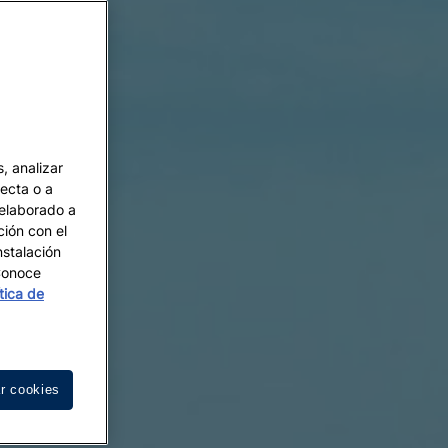
, analizar
recta o a
 elaborado a
ción con el
nstalación
 Conoce
ítica de
r cookies