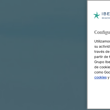
Configu
Utilizamo
su activi
través de
partir de 
Grupo Iber
de cookie
como Goog
cookies
y 