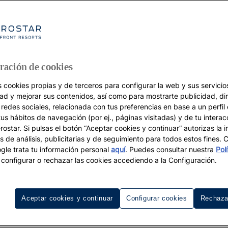
ración de cookies
s cookies propias y de terceros para configurar la web y sus servicios
dad y mejorar sus contenidos, así como para mostrarte publicidad, di
 redes sociales, relacionada con tus preferencias en base a un perfil
tus hábitos de navegación (por ej., páginas visitadas) y de tu interac
ostar. Si pulsas el botón “Aceptar cookies y continuar” autorizas la i
s de análisis, publicitarias y de seguimiento para todos estos fines.
le trata tu información personal
aquí
. Puedes consultar nuestra
Pol
configurar o rechazar las cookies accediendo a la Configuración.
ancún de Iberostar
sede de algunos de los
resorts Todo Incluido más lujosos 
Aceptar cookies y continuar
Configurar cookies
Rechaza
rt Todo Incluido, en
playas paradisíacas
y rodeado de una 