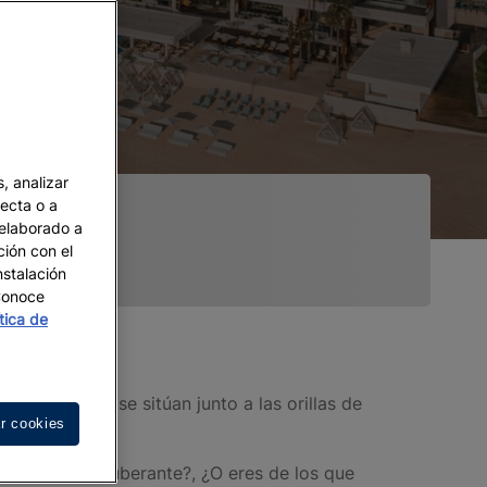
, analizar
recta o a
 elaborado a
ción con el
nstalación
 Conoce
ítica de
de México
, que se sitúan junto a las orillas de
r cookies
naturaleza exuberante?, ¿O eres de los que