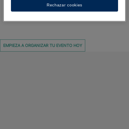
Rechazar cookies
En Iberostar queremos acompañarte en los momentos más
importantes para ti.
EMPIEZA A ORGANIZAR TU EVENTO HOY