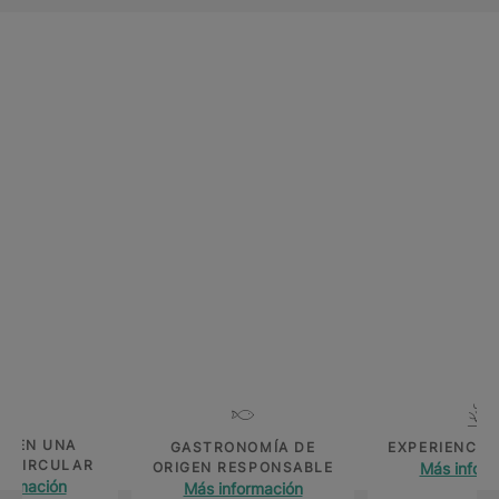
S EN UNA
GASTRONOMÍA DE
EXPERIENCIA
A CIRCULAR
ORIGEN RESPONSABLE
Más inform
formación
Más información