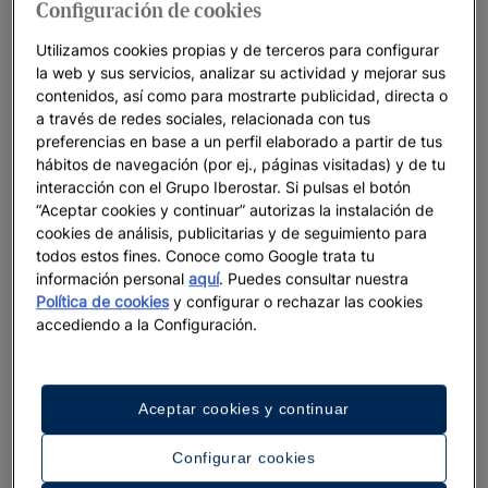
Configuración de cookies
Utilizamos cookies propias y de terceros para configurar
HOTELES PARA EVENTOS EN ESPAÑA, PORTUGAL,
la web y sus servicios, analizar su actividad y mejorar sus
GRECIA, MARRUECOS Y TÚNEZ
contenidos, así como para mostrarte publicidad, directa o
a través de redes sociales, relacionada con tus
Tus celebraciones junto al mar en Europa y
preferencias en base a un perfil elaborado a partir de tus
África
hábitos de navegación (por ej., páginas visitadas) y de tu
¿Estás buscando el lugar ideal para organizar tu próximo
interacción con el Grupo Iberostar. Si pulsas el botón
evento?
“Aceptar cookies y continuar” autorizas la instalación de
cookies de análisis, publicitarias y de seguimiento para
Iberostar pone a tu alcance instalaciones y atención de primer
todos estos fines. Conoce como Google trata tu
nivel para que tus celebraciones sean un éxito y con la
información personal
aquí
. Puedes consultar nuestra
Política de cookies
y configurar o rechazar las cookies
tranquilidad de que el respeto al medio ambiente y la
accediendo a la Configuración.
sostenibilidad son nuestra prioridad.
Nuestros hoteles se destacan por sus maravillosas
ubicaciones frente al mar para tus eventos al aire libre y si
Aceptar cookies y continuar
buscas espacios para eventos empresariales, también
disponemos de salas de reuniones con la mejor tecnología a
Configurar cookies
tu disposición.