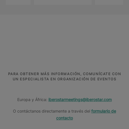
España
Portugal
Montenegro
Grecia
Marruecos
Túnez
Elige el destino de tu próximo evento
Ver
Ver
Más
Más
Ver
Ver
más
más
información
información
más
más
PARA OBTENER MÁS INFORMACIÓN, COMUNÍCATE CON
UN ESPECIALISTA EN ORGANIZACIÓN DE EVENTOS
Europa y África:
iberostarmeetings@iberostar.com
O contáctanos directamente a través del
formulario de
contacto