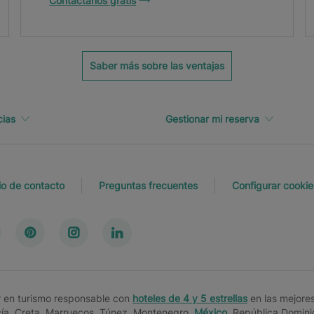
Contáctanos gratis
il.
Saber más sobre las ventajas
cias
Gestionar mi reserva
io de contacto
Preguntas frecuentes
Configurar cookie
er en turismo responsable con
hoteles de 4 y 5 estrellas
en las mejore
cía, Creta, Marruecos, Túnez, Montenegro,
México
, República Domin