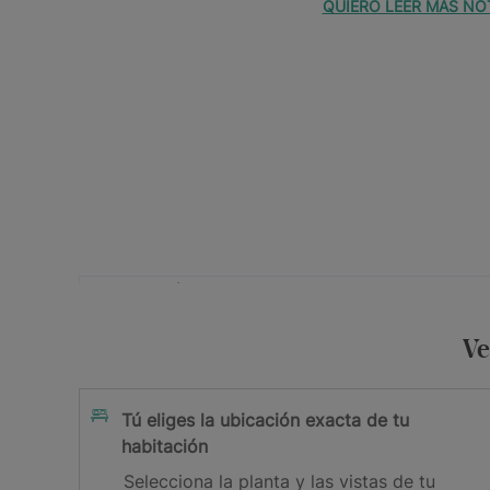
QUIERO LEER MÁS NO
Tu dirección de e-mail
Acepto la
y los
Ve
Política de Privacidad
Términos y 
Suscribirme
Tú eliges la ubicación exacta de tu
habitación
¡Gracias por suscribirte!
Selecciona la planta y las vistas de tu