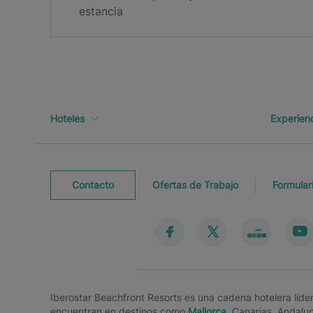
estancia
Revisa tu bandeja de correo para confirmar tu ema
Hoteles
Experien
Contacto
Ofertas de Trabajo
Formular
Iberostar Beachfront Resorts es una cadena hotelera líd
encuentran en destinos como
Mallorca
, Canarias, Andalu