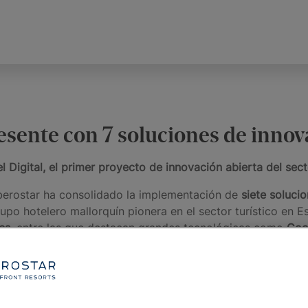
presente con 7 soluciones de inno
l Digital, el primer proyecto de innovación abierta del sec
 Iberostar ha consolidado la implementación de
siete soluci
 grupo hotelero mallorquín pionera en el sector turístico e
es
, entre las que destacan grandes tecnológicas como
Goo
.