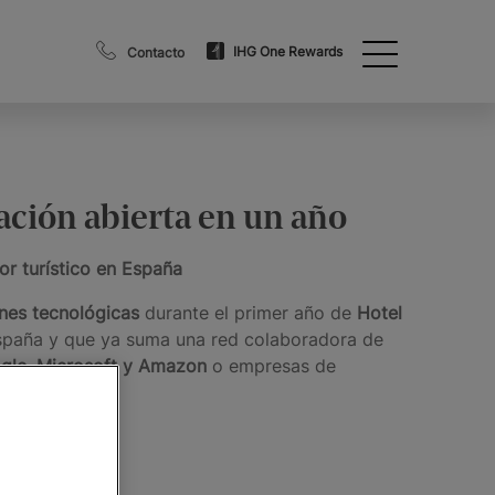
IHG One Rewards
Contacto
vación abierta en un año
tor turístico en España
ones tecnológicas
durante el primer año de
Hotel
n España y que ya suma una red colaboradora de
gle, Microsoft y Amazon
o empresas de