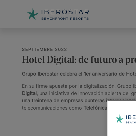
SEPTIEMBRE 2022
Hotel Digital: de futuro a 
Grupo Iberostar celebra el 1er aniversario de Hote
En su firme apuesta por la digitalización, Grupo
Digital
, una iniciativa de innovación abierta del
una treintena de empresas punteras internacional
telecomunicaciones como
Telefónica y Vodafone