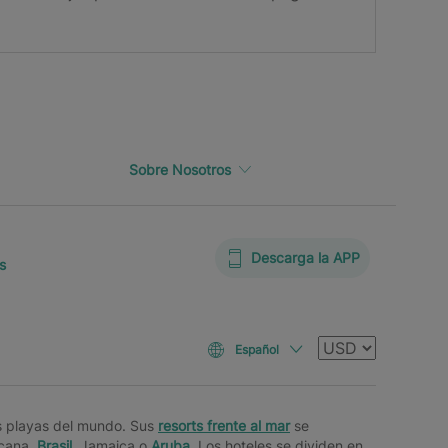
Sobre Nosotros
Descarga la APP
s
Moneda
Español
s playas del mundo. Sus
resorts frente al mar
se
icana,
Brasil
, Jamaica o
Aruba
. Los hoteles se dividen en