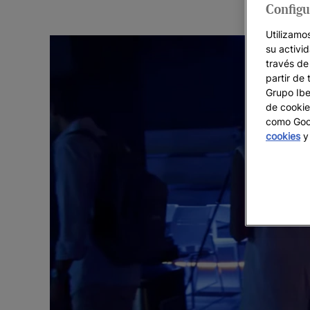
Configu
Utilizamo
su activi
través de
partir de 
Grupo Iber
de cookie
como Goog
cookies
y 