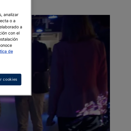
, analizar
recta o a
 elaborado a
ción con el
nstalación
 Conoce
ítica de
r cookies