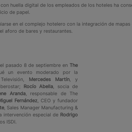
ma con huella digital de los empleados de los hoteles ha co
icio de papel.
uiarse en el complejo hotelero con la integración de mapas e
l aforo de bares y restaurantes.
ró el pasado 8 de septiembre en
The
Fué un evento moderado por la
Televisión,
Mercedes Martín
, y
berostar;
Rocío Abella
, socia de
rene Aranda
, responsable de The
Miguel Fernández
, CEO y fundador
te
, Sales Manager Manufacturing &
a intervención especial de
Rodrigo
os ISDI.