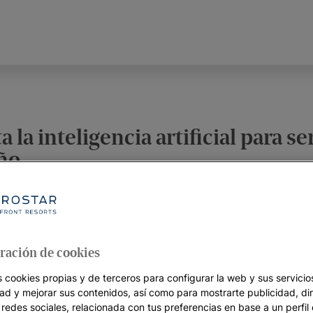
a inteligencia artificial para se
año
100 hoteles para reducir 5.000.000 de comidas y dejar de 
educir un
50% el desperdicio alimentario
y ahorrar más de
un innovador sistema, basado en
inteligencia artificial
, que c
 el mundo. Dado que el 60% de los residuos de Iberostar so
ración de cookies
 Este compromiso está también alineado con el
ODS 12.3
de 
s cookies propias y de terceros para configurar la web y sus servicios
bal para 2030.
dad y mejorar sus contenidos, así como para mostrarte publicidad, di
 redes sociales, relacionada con tus preferencias en base a un perfil