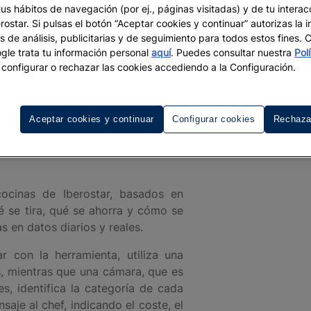
rostar, explica que
“Reducir el desperdicio de alimentos es 
tus hábitos de navegación (por ej., páginas visitadas) y de tu interac
e la comida y en Iberostar queremos contribuir a que no s
ostar. Si pulsas el botón “Aceptar cookies y continuar” autorizas la i
os alimentarios, ponemos en marcha este innovador sistema 
s de análisis, publicitarias y de seguimiento para todos estos fines.
l cliente. Estamos convencidos de que el uso de tecnología 
le trata tu información personal
aquí
. Puedes consultar nuestra
Pol
configurar o rechazar las cookies accediendo a la Configuración.
educir los impactos climáticos, a conseguir nuestros objeti
Aceptar cookies y continuar
Configurar cookies
Rechaza
ocinas de Iberostar, basados en
ué se tira, qué se ahorra y cómo se
 en datos diarios y reales.
ar con la herramienta, utiliza una
s, mientras que una cámara, que es
s, identifica la categoría de cada
aje al chef, indicando el coste, el