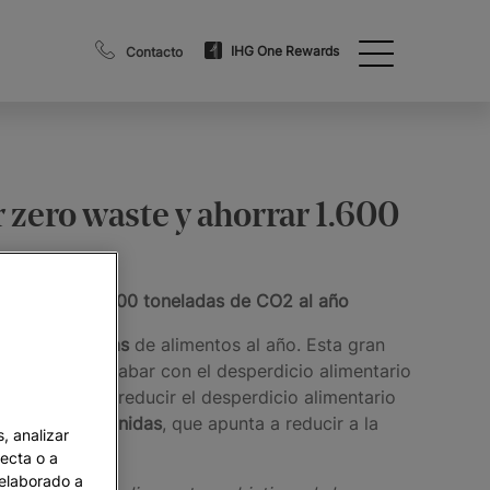
IHG One Rewards
Contacto
r zero waste y ahorrar 1.600
emitir casi 8.000 toneladas de CO2 al año
1.600 toneladas
de alimentos al año. Esta gran
ontribuirá a acabar con el desperdicio alimentario
n alimentos, reducir el desperdicio alimentario
las
Naciones Unidas
, que apunta a reducir a la
, analizar
recta o a
 elaborado a