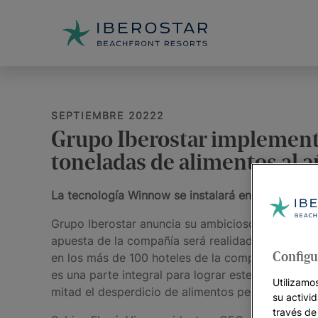
SEPTIEMBRE 20222
Grupo Iberostar implementa l
toneladas de alimentos al 
La tecnología Winnow se instalará en sus más de 
Grupo Iberostar anuncia su ambicioso plan para r
apuesta de la compañía será realidad gracias a 
en los más de 100 hoteles de la compañía en todo
Configu
es una parte integral para lograr este objetivo.
Utilizamo
mitad el desperdicio de alimentos per cápita glo
su activi
través de