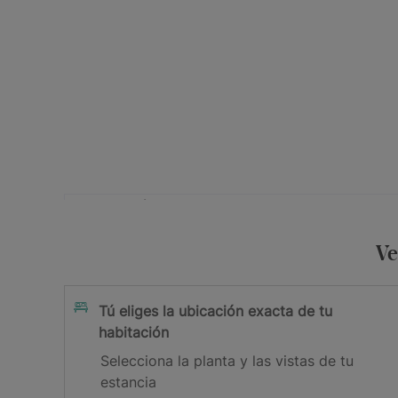
Tu dirección de e-mail
Acepto la
y los
Ve
Política de Privacidad
Términos y 
Suscribirme
Tú eliges la ubicación exacta de tu
habitación
¡Gracias por suscribirte!
Selecciona la planta y las vistas de tu
estancia
Revisa tu bandeja de correo para confirmar tu ema