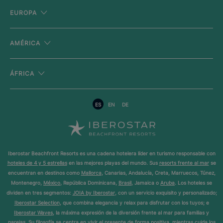
EUROPA
AMÉRICA
ÁFRICA
ES
EN
DE
Iberostar Beachfront Resorts es una cadena hotelera líder en turismo responsable con
hoteles de 4 y 5 estrellas
en las mejores playas del mundo. Sus
resorts frente al mar
se
encuentran en destinos como
Mallorca
, Canarias, Andalucía, Creta, Marruecos, Túnez,
Montenegro,
México
, República Dominicana,
Brasil
, Jamaica o
Aruba
. Los hoteles se
dividen en tres segmentos:
JOIA by Iberostar
, con un servicio exquisito y personalizado;
Iberostar Selection
, que combina elegancia y relax para disfrutar con los tuyos; e
Iberostar Waves
, la máxima expresión de la diversión frente al mar para familias y
parejas. Su filosofía se centra en vivir el presente de forma positiva, mientras cuida los