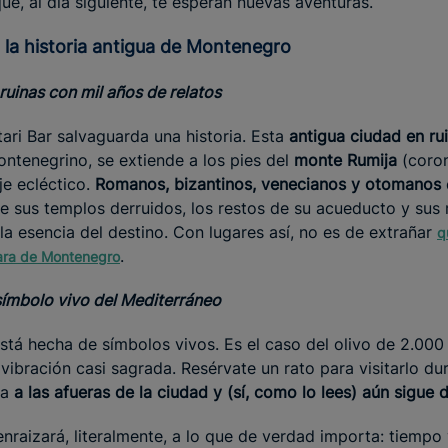
e, al día siguiente, te esperan nuevas aventuras.
a a la historia antigua de Montenegro
 ruinas con mil años de relatos
ari Bar salvaguarda una historia. Esta
antigua ciudad en ru
tenegrino, se extiende a los pies del
monte Rumija
(coron
je ecléctico.
Romanos, bizantinos, venecianos y otomanos
e sus templos derruidos, los restos de su acueducto y sus 
a esencia del destino. Con lugares así, no es de extrañar
q
.
rara de Montenegro
 símbolo vivo del Mediterráneo
stá hecha de símbolos vivos. Es el caso del olivo de 2.000
 vibración casi sagrada. Resérvate un rato para visitarlo d
úa
a las afueras de la ciudad y (sí, como lo lees) aún sigue 
 enraizará, literalmente, a lo que de verdad importa: tiempo