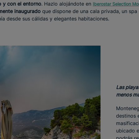
 y con el entorno
. Hazlo alojándote en
Iberostar Selection M
emente inaugurado
que dispone de una cala privada, un spa
hía desde sus cálidas y elegantes habitaciones.
Las playa
menos ma
Montenegr
destinos 
masificac
ubicado e
podrás re