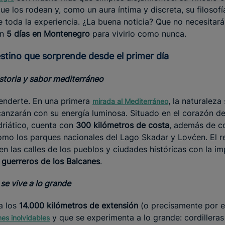
ue los rodean y, como un aura íntima y discreta, su filosofí
toda la experiencia. ¿La buena noticia? Que no necesitará
án
5 días en Montenegro
para vivirlo como nunca.
estino que sorprende desde el primer día
istoria y sabor mediterráneo
enderte. En una primera
, la naturaleza 
mirada al Mediterráneo
anzarán con su energía luminosa. Situado en el corazón de
riático, cuenta con
300 kilómetros de costa
, además de co
omo los parques nacionales del Lago Skadar y Lovćen. El r
n las calles de los pueblos y ciudades históricas con la im
guerreros de los Balcanes
.
se vive a lo grande
a los
14.000 kilómetros de extensión
(o precisamente por 
y que se experimenta a lo grande: cordilleras
nes inolvidables