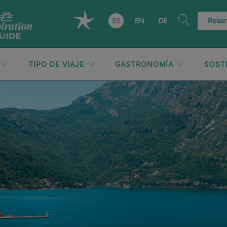
ES
EN
DE
Reser
TIPO DE VIAJE
GASTRONOMÍA
SOST