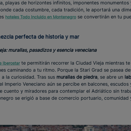
ta, playas de horizontes infinitos, imponentes monumentos
 donde cada costumbre, cada tradición, le aportará una dime
res
se convertirán en tu pue
hoteles Todo Incluido en Montenegro
mezcla perfecta de historia y mar
eja: murallas, pasadizos y esencia veneciana
te permitirán recorrer la Ciudad Vieja mientras te 
e Iberostar
es caminando a tu ritmo. Porque la Stari Grad se pasea des
 a la curiosidad. Tras sus
murallas de piedra
, se abre un
la
el Imperio Veneciano aún se percibe en balcones, escudos y
de cuento y miradores para contemplar el Adriático sin trab
enegro se erigió a base de comercio portuario, comunidad