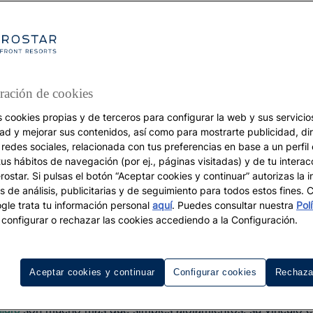
ración de cookies
s cookies propias y de terceros para configurar la web y sus servicios
dad y mejorar sus contenidos, así como para mostrarte publicidad, di
DESTINOS
 redes sociales, relacionada con tus preferencias en base a un perfil
tus hábitos de navegación (por ej., páginas visitadas) y de tu interac
5 días para vivir
ostar. Si pulsas el botón “Aceptar cookies y continuar” autorizas la i
s de análisis, publicitarias y de seguimiento para todos estos fines.
ontenegro como nun
le trata tu información personal
aquí
. Puedes consultar nuestra
Pol
configurar o rechazar las cookies accediendo a la Configuración.
Aceptar cookies y continuar
Configurar cookies
Rechaza
son mucho más que simples alojamientos: su vínculo con
egro