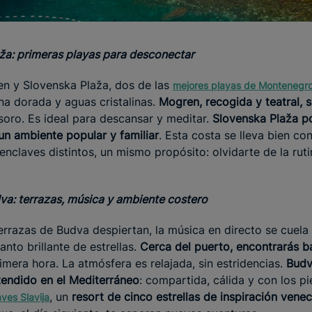
ža: primeras playas para desconectar
en y Slovenska Plaža, dos de las
mejores playas de Montenegr
ena dorada y aguas cristalinas.
Mogren, recogida y teatral, 
oro. Es ideal para descansar y meditar.
Slovenska Plaža p
 un ambiente popular y familiar
. Esta costa se lleva bien con
enclaves distintos, un mismo propósito: olvidarte de la ruti
va: terrazas, música y ambiente costero
errazas de Budva despiertan, la música en directo se cuela 
nto brillante de estrellas.
Cerca del puerto, encontrarás b
imera hora. La atmósfera es relajada, sin estridencias.
Budv
endido en el Mediterráneo
: compartida, cálida y con los pi
, un
resort de cinco estrellas de inspiración vene
ves Slavija