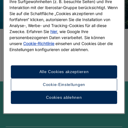
Ihre Surfgewohnheiten (z. B. besuchte Seiten) und Ihre
Interaktion mit der Iberostar-Gruppe berücksichtigt. Wenn
Sie auf die Schaltfläche „Cookies akzeptieren und
fortfahren“ klicken, autorisieren Sie die Installation von
Analyse-, Werbe- und Tracking-Cookies für all diese
Zwecke. Erfahren Sie
hier
, wie Google Ihre
personenbezogenen Daten verarbeitet. Sie können
unsere
Cookie-Richtlinie
einsehen und Cookies über die
5 Tage, um Montenegro wie nie zuvor
Einstellungen konfigurieren oder ablehnen.
zu erleben
Alle Cookies akzeptieren
Cookie-Einstellungen
Lassen Sie sich inspirieren!
Cookies ablehnen
Twitter
Facebook
Youtube
Instagram
Linkedin