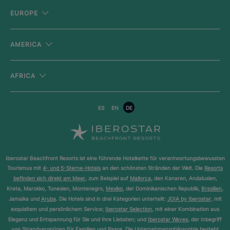
EUROPE
AMERICA
AFRICA
ES
EN
DE
Iberostar Beachfront Resorts ist eine führende Hotelkette für verantwortungsbewussten
Tourismus mit
4- und 5-Sterne-Hotels
an den schönsten Stränden der Welt. Die
Resorts
befinden sich direkt am Meer
, zum Beispiel auf
Mallorca
, den Kanaren, Andalusien,
Kreta, Marokko, Tunesien, Montenegro,
Mexiko
, der Dominikanischen Republik,
Brasilien
,
Jamaika und
Aruba
. Die Hotels sind in drei Kategorien unterteilt:
JOIA by Iberostar
, mit
exquisitem und persönlichem Service;
Iberostar Selection
, mit einer Kombination aus
Eleganz und Entspannung für Sie und Ihre Liebsten; und
Iberostar Waves
, der Inbegriff
von Strandvergnügen für Familien und Paare. Die Unternehmensphilosophie besteht