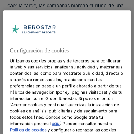
caer la tarde, las campanas marcan el ritmo de una
ciudad que mezcla tradición y vida moderna.
Después de ascender hasta la fortaleza de San
Juan, te encontrarás con la mejor recompensa: una
panorámica de la bahía
en todo su esplendor.
Asómate al atardecer a su espejo de aguas
turquesas, custodiado por montañas centenarias.
Configuración de cookies
Luego, podrás descansar en los
mejores hoteles
Utilizamos cookies propias y de terceros para configurar
Todo Incluido en Montenegro.
la web y sus servicios, analizar su actividad y mejorar sus
contenidos, así como para mostrarte publicidad, directa o
2. Perast y las islas flotantes: elegancia
a través de redes sociales, relacionada con tus
veneciana en miniatura
preferencias en base a un perfil elaborado a partir de tus
hábitos de navegación (por ej., páginas visitadas) y de tu
A tan sólo treinta kilómetros de distancia de los
interacción con el Grupo Iberostar. Si pulsas el botón
más inspiradores, se sitúa
“Aceptar cookies y continuar” autorizas la instalación de
hoteles en Herceg Novi
cookies de análisis, publicitarias y de seguimiento para
Perast, un pueblecito con apenas una calle abierta
todos estos fines. Conoce como Google trata tu
al mar Adriático
que te atrapará nada más llegar. Su
información personal
aquí
. Puedes consultar nuestra
pasado veneciano se refleja en cada palacio
Política de cookies
y configurar o rechazar las cookies
barroco y en cada campanario. Caminar por su