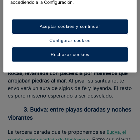
accediendo a la Configuración.
paseo marítimo equivale a recorrer una postal viva:
las fachadas ocres, las buganvillas trepando por las
ventanas y el rumor de las olas, que parecen marcar
Aceptar cookies y continuar
el ritmo de una vida lenta, te acompañarán durante
toda la visita.
Configurar cookies
Desde el puerto, las barcas invitan a navegar hacia
Rechazar cookies
dos joyas flotantes: la isla de San Jorge, cubierta
de cipreses y misterio, y Nuestra Señora de las
Rocas, levantada con paciencia por marineros que
arrojaban piedras al mar
. Al pisar su santuario, te
envolverá un aura de siglos de fe y leyenda. El resto
es puro misterio esperando a ser desvelado.
3. Budva: entre playas doradas y noches
vibrantes
La tercera parada que te proponemos es
Budva, el
. Entre sus playas
secreto mejor guardado de Montenegro