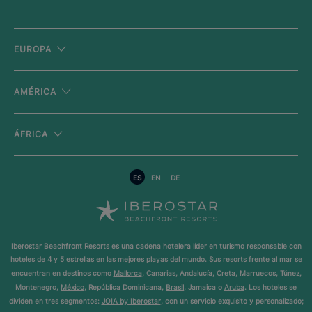
EUROPA
AMÉRICA
ÁFRICA
ES
EN
DE
Iberostar Beachfront Resorts es una cadena hotelera líder en turismo responsable con
hoteles de 4 y 5 estrellas
en las mejores playas del mundo. Sus
resorts frente al mar
se
encuentran en destinos como
Mallorca
, Canarias, Andalucía, Creta, Marruecos, Túnez,
Montenegro,
México
, República Dominicana,
Brasil
, Jamaica o
Aruba
. Los hoteles se
dividen en tres segmentos:
JOIA by Iberostar
, con un servicio exquisito y personalizado;