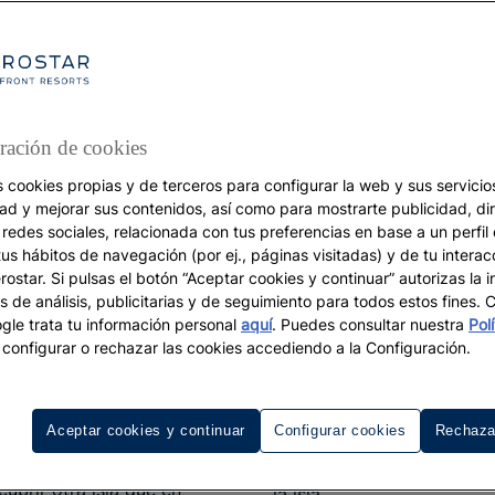
ecológicos y rura
ración de cookies
s cookies propias y de terceros para configurar la web y sus servicios
 toma café bajo los
entre un privilegiado
entor
dad y mejorar sus contenidos, así como para mostrarte publicidad, di
s solitarios donde los
humanas que se resisten al 
 redes sociales, relacionada con tus preferencias en base a un perfil
izales y donde en
embargo, quienes buscan l
tus hábitos de navegación (por ej., páginas visitadas) y de tu interac
ostar. Si pulsas el botón “Aceptar cookies y continuar” autorizas la i
ia de los almendros en
parejas en Ibiza saben que
s de análisis, publicitarias y de seguimiento para todos estos fines.
tico, alejada de las playas
contrapunto perfecto: un 
le trata tu información personal
aquí
. Puedes consultar nuestra
Pol
s nocturnas distan mucho
todas las comodidades an
configurar o rechazar las cookies accediendo a la Configuración.
en su corazón rural. El
Iber
hotel para adultos situado
io sería llevar a engaño.
S'Argamassa, en Santa Eula
Aceptar cookies y continuar
Configurar cookies
Rechaza
 que la posidonia devuelve
refugios donde la tranquil
e esas calas encajadas
se convierte en el mejor p
ubrir otra isla que en
la isla.