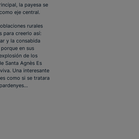
incipal, la payesa se
como eje central.
poblaciones rurales
 para creerlo así:
ar y la consabida
; porque en sus
 explosión de los
 de Santa Agnès Es
viva. Una interesante
es como si se tratara
espardenyes…