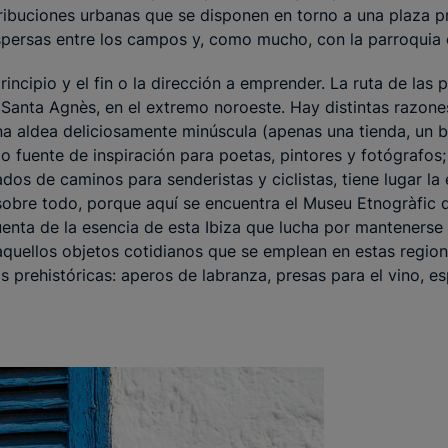
tribuciones urbanas que se disponen en torno a una plaza pr
spersas entre los campos y, como mucho, con la parroquia 
principio y el fin o la dirección a emprender. La ruta de las 
r Santa Agnès, en el extremo noroeste. Hay distintas razones
na aldea deliciosamente minúscula (apenas una tienda, un b
o fuente de inspiración para poetas, pintores y fotógrafos
dos de caminos para senderistas y ciclistas, tiene lugar la
 sobre todo, porque aquí se encuentra el Museu Etnogràfic
uenta de la esencia de esta Ibiza que lucha por mantenerse 
quellos objetos cotidianos que se emplean en estas region
as prehistóricas: aperos de labranza, presas para el vino, 