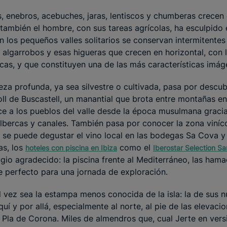
s, enebros, acebuches, jaras, lentiscos y chumberas crecen
, también el hombre, con sus tareas agrícolas, ha esculpido e
n los pequeños valles solitarios se conservan intermitentes
, algarrobos y esas higueras que crecen en horizontal, con 
cas, y que constituyen una de las más características imág
eza profunda, ya sea silvestre o cultivada, pasa por descub
ll de Buscastell, un manantial que brota entre montañas en
ce a los pueblos del valle desde la época musulmana graci
lbercas y canales. También pasa por conocer la zona viníco
 se puede degustar el vino local en las bodegas Sa Cova 
as, los
como el
hoteles con piscina en Ibiza
Iberostar Selection Sa
gio agradecido: la piscina frente al Mediterráneo, las hama
re perfecto para una jornada de exploración.
tal vez sea la estampa menos conocida de la isla: la de sus
í y por allá, especialmente al norte, al pie de las elevaci
Pla de Corona. Miles de almendros que, cual Jerte en vers