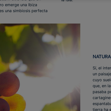
tro emerge una Ibiza
 es una simbiosis perfecta
NATUR
Sí, el int
un paisaje
cuyo suelo
que, en l
pasaba po
cartagine
espantaba
tierra ha