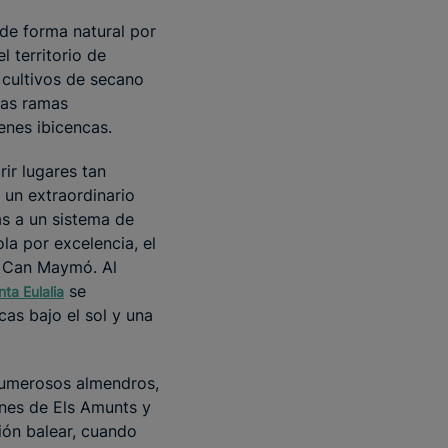
 de forma natural por
l territorio de
 cultivos de secano
las ramas
enes ibicencas.
rir lugares tan
 un extraordinario
as a un sistema de
la por excelencia, el
y Can Maymó. Al
se
nta Eulalia
cas bajo el sol y una
 numerosos almendros,
ones de Els Amunts y
ión balear, cuando