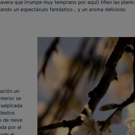
mavera que irrumpe muy temprano por aquí) tiñen las planic
ando un espectáculo fantástico... y un aroma delicioso.
zación un
nterior se
 salpicada
destos
s de nieve
ada por el
onde el