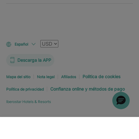
Moneda
Español
Descarga la APP
Politica de cookies
Mapa del sitio
Nota legal
Afiliados
Confianza online y métodos de pago
Política de privacidad
Iberostar Hotels & Resorts
Explorar hotel
RESERVA YA
DESDE
USD
117