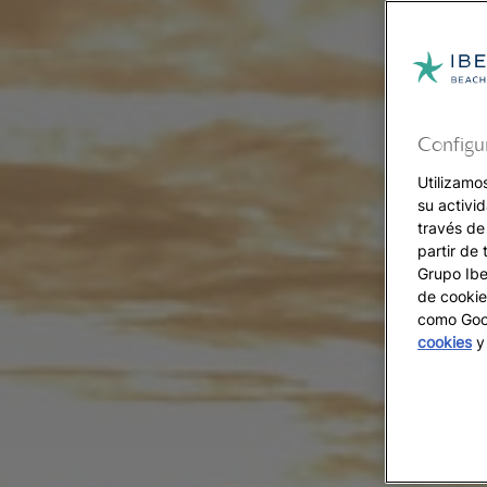
Configu
Utilizamo
su activi
través de
partir de 
Grupo Iber
de cookie
como Goog
cookies
y 