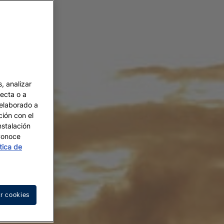
, analizar
recta o a
 elaborado a
ción con el
nstalación
 Conoce
ítica de
r cookies