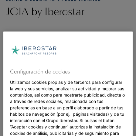
JOIA by Iberostar
Hoteles JOIA by Iberostar
Una experiencia exquisita en JOIA by Iberostar, una colección
de lujosos hoteles de 5* situados en algunas de las
ubicaciones más privilegiadas del mundo frente al mar. Con
un servicio altamente personalizado, JOIA está diseñado para
Configuración de cookies
deleitar y atender todas sus necesidades. Ya sea para una
Utilizamos cookies propias y de terceros para configurar
celebración especial o para una escapada tranquila, se
la web y sus servicios, analizar su actividad y mejorar sus
sorprenderá desde el momento en que entre en su
contenidos, así como para mostrarte publicidad, directa o
espectacular suite y descubra nuestras magníficas ofertas
a través de redes sociales, relacionada con tus
gastronómicas de autor.
preferencias en base a un perfil elaborado a partir de tus
hábitos de navegación (por ej., páginas visitadas) y de tu
Nuestro cuidado por el medio ambiente nos inspira a trabajar
interacción con el Grupo Iberostar. Si pulsas el botón
para mejorar nuestro entorno, apreciando la belleza que se
“Aceptar cookies y continuar” autorizas la instalación de
cookies de análisis, publicitarias y de seguimiento para
encuentra en cada uno de nuestros destinos únicos.