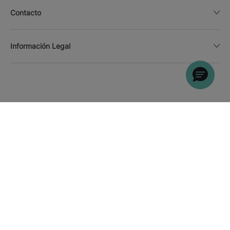
Contacto
Información Legal
BUSCAR
Llamar
Moneda
Español
Descarga la APP
Politica de cookies
Mapa del sitio
Nota legal
Afiliados
Confianza online y métodos de pago
Política de privacidad
Iberostar Hotels & Resorts