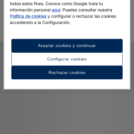
todos estos fines. Conoce como Google trata tu
Descubra por qué JOIA es la joya de Iberostar Beachfront
información personal
aquí
. Puedes consultar nuestra
Política de cookies
y configurar o rechazar las cookies
Resorts.
accediendo a la Configuración.
Aceptar cookies y continuar
Configurar cookies
Rechazar cookies