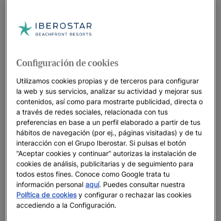
Iberostar Waves Cozumel
HASTA
45
%
RIVIERA MAYA
Configuración de cookies
JOIA Paraíso by Iberostar
Utilizamos cookies propias y de terceros para configurar
HASTA
50
%
la web y sus servicios, analizar su actividad y mejorar sus
contenidos, así como para mostrarte publicidad, directa o
a través de redes sociales, relacionada con tus
Miami: el escenario de las grandes
preferencias en base a un perfil elaborado a partir de tus
citas... y de tus vacaciones
hábitos de navegación (por ej., páginas visitadas) y de tu
interacción con el Grupo Iberostar. Si pulsas el botón
HASTA
35
%
“Aceptar cookies y continuar” autorizas la instalación de
cookies de análisis, publicitarias y de seguimiento para
todos estos fines. Conoce como Google trata tu
Iberostar Waves Punta Cana
información personal
aquí
. Puedes consultar nuestra
HASTA
45
%
Política de cookies
y configurar o rechazar las cookies
accediendo a la Configuración.
IBEROSTAR WAVES QUETZAL - RIVIERA MAYA