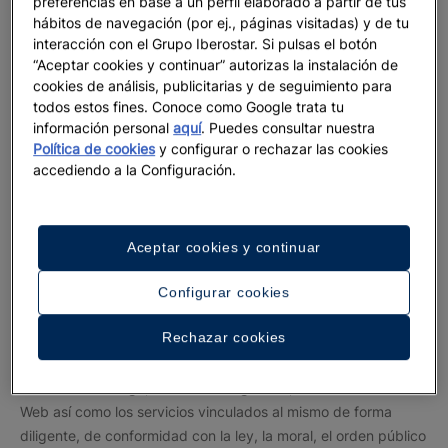
preferencias en base a un perfil elaborado a partir de tus
serán publicadas en el Sitio Web de forma que el usuario
hábitos de navegación (por ej., páginas visitadas) y de tu
pueda conocerlas antes de proceder a su utilización. La
interacción con el Grupo Iberostar. Si pulsas el botón
utilización del Sitio Web una vez modificadas las condiciones
“Aceptar cookies y continuar” autorizas la instalación de
generales significará la aceptación de dicho usuario de las
cookies de análisis, publicitarias y de seguimiento para
todos estos fines. Conoce como Google trata tu
condiciones generales así modificadas.
información personal
aquí
. Puedes consultar nuestra
Política de cookies
y configurar o rechazar las cookies
accediendo a la Configuración.
Obligaciones del usuario
Por el uso del Sitio Web, el usuario manifiesta que es mayor de
Aceptar cookies y continuar
dieciocho años. Para hacer uso del Sitio Web los menores de
edad deben obtener previamente permiso de sus padres,
Configurar cookies
tutores o representantes legales, quienes serán considerados
responsables de todos los actos realizados por los menores a
Rechazar cookies
su cargo.
El usuario se obliga, con carácter general, a utilizar el Sitio
Web así como los servicios vinculados al mismo de forma
diligente, de conformidad con la ley, la moral, el orden público