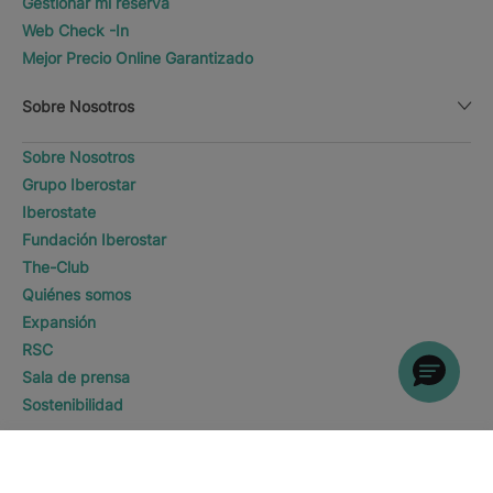
Gestionar mi reserva
Web Check -In
Mejor Precio Online Garantizado
Sobre Nosotros
Sobre Nosotros
Grupo Iberostar
Iberostate
Fundación Iberostar
The-Club
Quiénes somos
Expansión
RSC
Sala de prensa
Sostenibilidad
Contacto
¿A DÓNDE TE GUSTARÍA IR?
DESCUBRE HOTELES
América