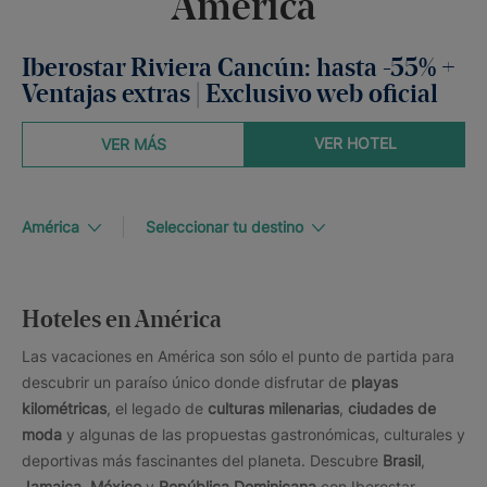
América
Iberostar Riviera Cancún: hasta -55% +
Ventajas extras | Exclusivo web oficial
VER HOTEL
VER MÁS
América
Seleccionar tu destino
Hoteles en América
Las vacaciones en América son sólo el punto de partida para
descubrir un paraíso único donde disfrutar de
playas
kilométricas
, el legado de
culturas milenarias
,
ciudades de
moda
y algunas de las propuestas gastronómicas, culturales y
deportivas más fascinantes del planeta. Descubre
Brasil
,
Jamaica
,
México
y
República Dominicana
con Iberostar.