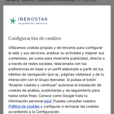
Los hoteles en América de Iberostar Hotels & Resorts se
ubican
en primera línea de magníficas playas
donde relajarse
en aguas de colores vivos, bailar todos los ritmos caribeños y
tomar daiquiris, margaritas y mojitos en buena compañía. Los
hoteles de ciudad están
situados en el centro neurálgico
,
Configuración de cookies
donde todo pasa, desde el último local de moda, a un nuevo
restaurante y donde se sitúan las principales atracciones
Utilizamos cookies propias y de terceros para configurar
turísticas.
la web y sus servicios, analizar su actividad y mejorar sus
contenidos, así como para mostrarte publicidad, directa o
Selecciona tu hotel de América para vivir unas vacaciones
a través de redes sociales, relacionada con tus
preferencias en base a un perfil elaborado a partir de tus
inolvidables en pareja, con amigos, solo y con familia y
hábitos de navegación (por ej., páginas visitadas) y de tu
prepárate para descubrir un destino en el que disfrutar de
interacción con el Grupo Iberostar. Si pulsas el botón
todo con la calidad de Iberostar Hotels & Resorts.
“Aceptar cookies y continuar” autorizas la instalación de
cookies de análisis, publicitarias y de seguimiento para
todos estos fines. Conoce como Google trata tu
información personal
aquí
. Puedes consultar nuestra
Política de cookies
y configurar o rechazar las cookies
accediendo a la Configuración.