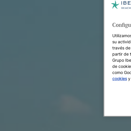
Configu
Utilizamo
su activi
través de
partir de 
Grupo Iber
de cookie
como Goog
cookies
y 