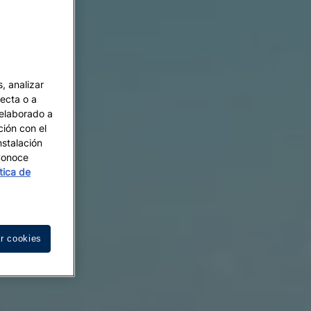
, analizar
recta o a
 elaborado a
ción con el
nstalación
 Conoce
ítica de
r cookies