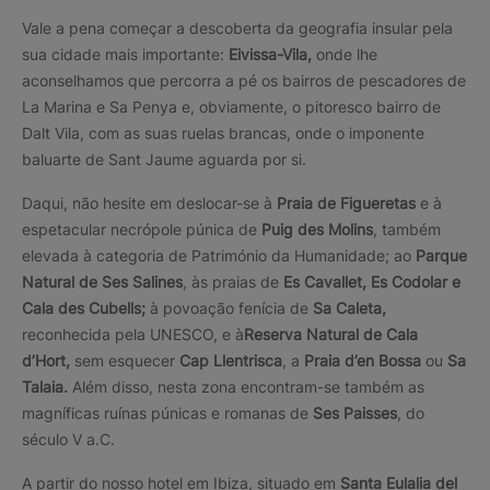
Vale a pena começar a descoberta da geografia insular pela
sua cidade mais importante:
Eivissa-Vila,
onde lhe
aconselhamos que percorra a pé os bairros de pescadores de
La Marina e Sa Penya e, obviamente, o pitoresco bairro de
Dalt Vila, com as suas ruelas brancas, onde o imponente
baluarte de Sant Jaume aguarda por si.
Daqui, não hesite em deslocar-se à
Praia de Figueretas
e à
espetacular necrópole púnica de
Puig des Molins
, também
elevada à categoria de Património da Humanidade; ao
Parque
Natural de Ses Salines
, às praias de
Es Cavallet, Es Codolar e
Cala des Cubells;
à povoação fenícia de
Sa Caleta,
reconhecida pela UNESCO, e à
Reserva Natural de Cala
d’Hort,
sem esquecer
Cap Llentrisca
, a
Praia d’en Bossa
ou
Sa
Talaia.
Além disso, nesta zona encontram-se também as
magníficas ruínas púnicas e romanas de
Ses Paisses
, do
século V a.C.
A partir do nosso hotel em Ibiza, situado em
Santa Eulalia del