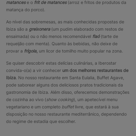
matances
e o
frit de matances
(arroz e fritos de produtos da
matança do porco).
Ao nível das sobremesas, as mais conhecidas propostas de
Ibiza são a
greixonera
(um pudim elaborado com restos de
ensaimada) ou o não menos recomendável
flaó
(tarte de
requeijão com menta). Quanto às bebidas, não deixe de
provar a
frígola
,
um licor de tomilho muito popular na zona.
Se quiser descobrir estas delícias culinárias, a Iberostar
convida-o(a) a vir conhecer
um dos melhores restaurantes de
Ibiza
. No nosso restaurante em Santa Eulalia, Buffet Agave,
pode saborear alguns dos deliciosos pratos tradicionais da
gastronomia de Ibiza. Além disso, oferecemos demonstrações
de cozinha ao vivo (
show cooking
), um apetecível menu
vegetariano e um completo
buffet
livre, que estará à sua
disposição no nosso restaurante mediterrânico, dependendo
do regime de estadia que escolher.