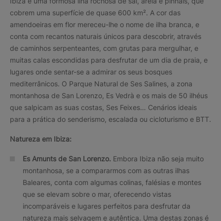
Ibiza é uma formosa ilha rochosa de sal, areia e pinhais, que
cobrem uma superfície de quase 600 km². A cor das
amendoeiras em flor mereceu-lhe o nome de ilha branca, e
conta com recantos naturais únicos para descobrir, através
de caminhos serpenteantes, com grutas para mergulhar, e
muitas calas escondidas para desfrutar de um dia de praia, e
lugares onde sentar-se a admirar os seus bosques
mediterrânicos. O Parque Natural de Ses Salines, a zona
montanhosa de San Lorenzo, Es Vedrà e os mais de 50 ilhéus
que salpicam as suas costas, Ses Feixes… Cenários ideais
para a prática do senderismo, escalada ou cicloturismo e BTT.
Natureza em Ibiza:
Es Amunts de San Lorenzo.
Embora Ibiza não seja muito
montanhosa, se a compararmos com as outras ilhas
Baleares, conta com algumas colinas, falésias e montes
que se elevam sobre o mar, oferecendo vistas
incomparáveis e lugares perfeitos para desfrutar da
natureza mais selvagem e autêntica. Uma destas zonas é