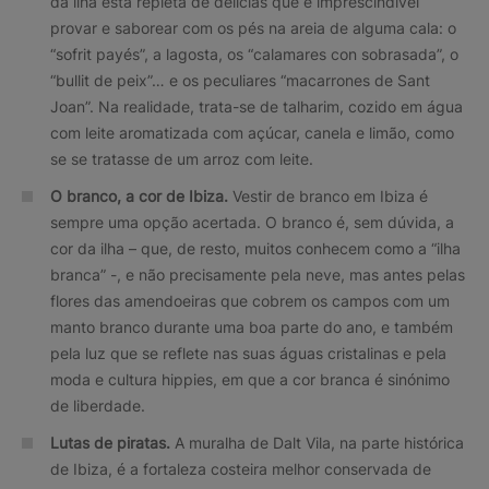
da ilha está repleta de delícias que é imprescindível
provar e saborear com os pés na areia de alguma cala: o
“sofrit payés”, a lagosta, os “calamares con sobrasada”, o
“bullit de peix”… e os peculiares “macarrones de Sant
Joan”. Na realidade, trata-se de talharim, cozido em água
com leite aromatizada com açúcar, canela e limão, como
se se tratasse de um arroz com leite.
O branco, a cor de Ibiza.
Vestir de branco em Ibiza é
sempre uma opção acertada. O branco é, sem dúvida, a
cor da ilha – que, de resto, muitos conhecem como a “ilha
branca” -, e não precisamente pela neve, mas antes pelas
flores das amendoeiras que cobrem os campos com um
manto branco durante uma boa parte do ano, e também
pela luz que se reflete nas suas águas cristalinas e pela
moda e cultura hippies, em que a cor branca é sinónimo
de liberdade.
Lutas de piratas.
A muralha de Dalt Vila, na parte histórica
de Ibiza, é a fortaleza costeira melhor conservada de