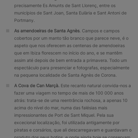
precisamente Es Amunts de Sant Llorenç, entre os
municípios de Sant Joan, Santa Eulària e Sant Antoni de
Portmany.
As amendoeiras de Santa Agnès
. Campos e campos
cobertos por um manto tão branco que parece neve, é o
aspeto que nos oferecem as centenas de amendoeiras
que em Ibiza florescem no início do ano, e se mantêm
assim até depois de bem entrada a primavera. Todo um
espectáculo para presenciar e fotografas, especialmente
na pequena localidade de Santa Agnès de Corona.
A Cova de Can Marçà.
Este recanto natural convida-nos a
fazer uma viagem no tempo de mais de 100 000 anos
atrás: trata-se de uma reentrância rochosa, a apenas 10
acima do nível do mar, numa das falésias mais
impressionantes de Port de Sant Miquel. Pela sua
excecional localização, foi utilizada antigamente por
piratas e corsários, que ali descarregavam e guardavam o
produto dos seus botins, e onde ainda hoje se conservam