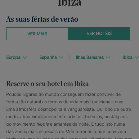
Ibiza
As suas férias de verão
VER HOTÉIS
VER MAIS
Europa
Espanha
Ilhas Baleares
Ibiza
Reserve o seu hotel em Ibiza
Poucos lugares do mundo conseguem fazer conviver de
forma tão natural as formas de vida mais tradicionais com
uma atmosfera cosmopolita e vanguardista. Ou, dito de outro
modo: atrair simultaneamente artistas, boémios, nostálgicos
do movimento
hippie
e amantes da noite. E tudo isto numa
das zonas mais especiais do Mediterrâneo, onde convivem
praias de uma beleza singular, pores do sol mágicos, tesouros