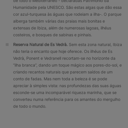
de todo o Mediterrâneo - declaradas Património da
Humanidade pela UNESCO. São estas algas que dão essa
cor azul-turquesa às águas que rodeiam a ilha-. O parque
alberga também várias das praias mais bonitas e
extensas de Ibiza, além de numerosas lagoas, ilhéus
costeiros, e bosques de sabinas e pinhais.
Reserva Natural de Es Vedrà.
Sem esta zona natural, Ibiza
não teria o encanto que hoje oferece. Os ilhéus de Es
Vedrà, Ponent e Vedranell recortam-se no horizonte da
“ilha branca”, dando um toque mágico aos pores-do-sol, e
criando recantos naturais que parecem saídos de um
conto de fadas. Mas nem toda a beleza é se pode
apreciar à simples vista: nas profundezas das suas águas
esconde-se uma incomparável riqueza marinha, que se
converteu numa referência para os amantes do mergulho
de todo o mundo.