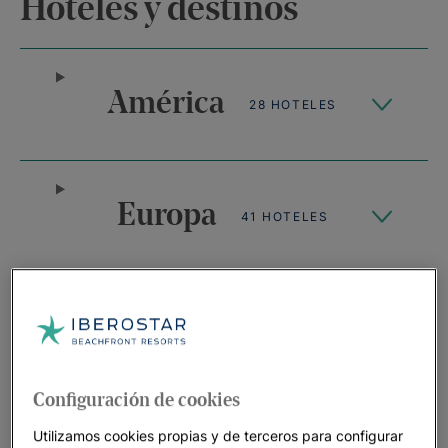
Hoteles y destinos
América
28 HOTELES
Europa
41 HOTELES
África
11 HOTELES
Configuración de cookies
Los mejores hoteles en los mejores
Utilizamos cookies propias y de terceros para configurar