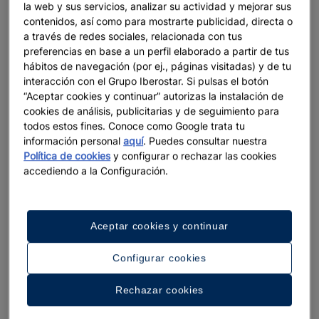
destinos
la web y sus servicios, analizar su actividad y mejorar sus
contenidos, así como para mostrarte publicidad, directa o
Descubre los mejores hoteles de 4 y 5 estrellas con Iberostar,
a través de redes sociales, relacionada con tus
ubicados justo frente al mar, en algunos de los destinos más
preferencias en base a un perfil elaborado a partir de tus
increíbles del mundo. Desde el Caribe hasta el norte de África
hábitos de navegación (por ej., páginas visitadas) y de tu
interacción con el Grupo Iberostar. Si pulsas el botón
o el Mediterráneo, todos nuestros hoteles de playa ofrecen
“Aceptar cookies y continuar” autorizas la instalación de
una ubicación privilegiada y un servicio de primer nivel para
cookies de análisis, publicitarias y de seguimiento para
que tus vacaciones sean inolvidables.
todos estos fines. Conoce como Google trata tu
Casi cien hoteles Iberostar se distinguen por su calidad y
información personal
aquí
. Puedes consultar nuestra
personalidad en lugares como Mallorca, Andalucía, Islas
Política de cookies
y configurar o rechazar las cookies
Canarias, Marruecos, Montenegro, Miami, México, República
accediendo a la Configuración.
Dominicana, Jamaica o Brasil, entre muchos otros.
Aceptar cookies y continuar
Reserva con el mejor precio online garantizado
Configurar cookies
Además, te garantizamos el mejor precio en línea si haces tu
Rechazar cookies
reserva a través del sitio oficial de Iberostar, donde también
puedes elegir la ubicación exacta de tu habitación antes de