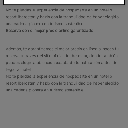
llegar al hotel.
No te pierdas la experiencia de hospedarte en un hotel o
resort Iberostar, y hazlo con la tranquilidad de haber elegido
una cadena pionera en turismo sostenible.
Reserva con el mejor precio online garantizado
Además, te garantizamos el mejor precio en línea si haces tu
reserva a través del sitio oficial de Iberostar, donde también
puedes elegir la ubicación exacta de tu habitación antes de
llegar al hotel.
No te pierdas la experiencia de hospedarte en un hotel o
resort Iberostar, y hazlo con la tranquilidad de haber elegido
una cadena pionera en turismo sostenible.
Los destinos más populares