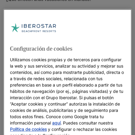
Selva Amazónica.
Uno de los mayores atractivos de
Manaos es su localización geográfica. Se trata de una
ciudad construida en pleno corazón de la selva
amazónica. La ciudad cuenta con parques ecológicos y
una serie de áreas verdes que parecen no tener fin.
Configuración de cookies
Fabulosas playas fluviales.
Una de las mejores playas de
Manaos es la playa de Tupé, situada a pocos kilómetros
Utilizamos cookies propias y de terceros para configurar
de la ciudad y a la cuál sólo se puede llegar navegando
la web y sus servicios, analizar su actividad y mejorar sus
por el río.
contenidos, así como para mostrarte publicidad, directa o
a través de redes sociales, relacionada con tus
Vestigios de un pasado glorioso.
El auge que vivió la
preferencias en base a un perfil elaborado a partir de tus
ciudad con la exportación del caucho a finales del siglo
hábitos de navegación (por ej., páginas visitadas) y de tu
XIX, permitió la construcción en plena selva tropical de
interacción con el Grupo Iberostar. Si pulsas el botón
“Aceptar cookies y continuar” autorizas la instalación de
edificaciones lujosas que reproducían los estilos
cookies de análisis, publicitarias y de seguimiento para
arquitectónicos de moda en Europa. Uno de los símbolos
todos estos fines. Conoce como Google trata tu
más importantes de este gran desarrollo económico es el
información personal
aquí
. Puedes consultar nuestra
Teatro Amazonas, donde solían actuar famosas
Política de cookies
y configurar o rechazar las cookies
compañías europeas de ópera.