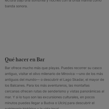
lectura bajo una sombrilla y noches con la brisa marina como
banda sonora.
Qué hacer en Bar
Bar ofrece mucho más que playas. Puedes recorrer su casco
antiguo, visitar el olivo milenario de Mirovica —uno de los más
antiguos del mundo— o descubrir el Lago Skadar, el mayor de
los Balcanes. Para los más aventureros, las montañas
cercanas ofrecen rutas de senderismo y vistas panorámicas al
mar. Y si lo tuyo son las excursiones culturales, en pocos
minutos puedes llegar a Budva o Ulcinj para descubrir el
patrimonio histórico y la vida local.