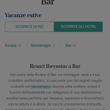
Bar
Vacanze estive
SCOPRITE GLI HOTEL
SCOPRITE DI PIÙ
Europa
Montenegro
Bar
Resort Iberostar a Bar
Nel cuore della Riviera di Bar, tra montagne verdi e il blu
cristallino dell’Adriatico, si nasconde uno dei segreti meglio
custoditi del
Montenegro
. Questa città costiera unisce il
fascino dell’autenticità con l’eleganza di una destinazione
mediterranea perfetta per rilassarsi, esplorare e riconnettersi
con la natura e la storia. Se cerchi un’esperienza tranquilla,
lontano dal trambusto delle zone più affollate, Bar è il punto di