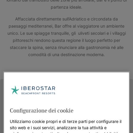
partenza ideale.
Affacciata direttamente sull’Adriatico e circondata da
paesaggi mediterranei, Bar offre al viaggiatore un ambiente
unico. Le sue spiagge tranquille, gli uliveti secolari e i villaggi
pittoreschi rendono questa regione il luogo perfetto per
staccare la spina, senza rinunciare alla gastronomia né alle
comodità di una destinazione moderna.
Configurazione dei cookie
Utilizziamo cookie propri e di terze parti per configurare il
sito web e i suoi servizi, analizzare la tua attività e