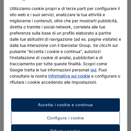
tendenza che trova conferma anche in ambito immobiliare,
Utilizziamo cookie propri e di terze parti per configurare il
visto che sono sempre di più gli stranieri che decidono di
sito web e i suoi servizi, analizzare la tua attività e
acquistare una proprietà sulla costa adriatica.
migliorarne i contenuti, oltre che per mostrarti pubblicità,
diretta o tramite i social network, correlata alle tue
Nonostante la crescente popolarità, Herceg Novi è riuscita a
preferenze sulla base di un profilo elaborato a partire
mantenere intatto il placido stile di vita dei montenegrini
,
dalle tue abitudini di navigazione (ad es. pagine visitate) e
persone gentili e ospitali che renderanno il vostro soggiorno
dalla tua interazione con il Iberostar Group. Se clicchi sul
un’esperienza unica.
pulsante "Accetta i cookie e continua", autorizzi
l'installazione di cookie di analisi, pubblicitari e di
tracciamento per tutte queste finalità. Scopri come
Google tratta le tue informazioni personali
qui
. Puoi
consultare la nostra
Informativa sui cookie
e configurare o
rifiutare i cookie accedendo alle Impostazioni.
Accetta i cookie e continua
Configura i cookie