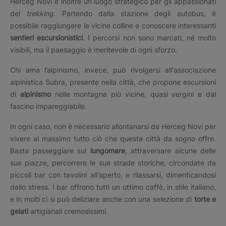
Herceg Novi è inoltre un luogo strategico per gli appassionati
del
trekking
. Partendo dalla stazione degli autobus, è
possibile raggiungere le vicine colline e conoscere interessanti
sentieri escursionistici
. I percorsi non sono marcati, né molto
visibili, ma il paesaggio è meritevole di ogni sforzo.
Chi ama l’alpinismo, invece, può rivolgersi all'associazione
alpinistica Subra, presente nella città, che propone escursioni
di
alpinismo
nelle montagne più vicine, quasi vergini e dal
fascino impareggiabile.
In ogni caso, non è necessario allontanarsi da Herceg Novi per
vivere al massimo tutto ciò che questa città da sogno offre.
Basta passeggiare sul
lungomare
, attraversare alcune delle
sue piazze, percorrere le sue strade storiche, circondate da
piccoli bar con tavolini all'aperto, e rilassarsi, dimenticandosi
dello stress. I bar offrono tutti un ottimo caffè, in stile italiano,
e in molti ci si può deliziare anche con una selezione di
torte e
gelati
artigianali cremosissimi.