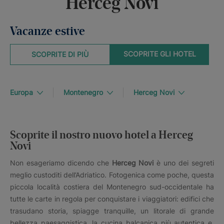
Herceg Novi
Vacanze estive
SCOPRITE GLI HOTEL
SCOPRITE DI PIÙ
Europa
Montenegro
Herceg Novi
Scoprite il nostro nuovo hotel a Herceg
Novi
Non esageriamo dicendo che
Herceg Novi
è uno dei segreti
meglio custoditi dell’Adriatico. Fotogenica come poche, questa
piccola località costiera del Montenegro sud-occidentale ha
tutte le carte in regola per conquistare i viaggiatori: edifici che
trasudano storia, spiagge tranquille, un litorale di grande
bellezza paesaggistica, la cucina balcanica più autentica e,