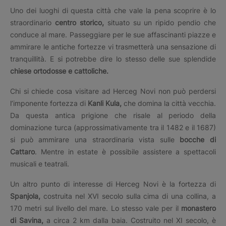
Uno dei luoghi di questa città che vale la pena scoprire è lo
straordinario
centro storico,
situato su un ripido pendio che
conduce al mare. Passeggiare per le sue affascinanti piazze e
ammirare le antiche fortezze vi trasmetterà una sensazione di
tranquillità. E si potrebbe dire lo stesso delle sue splendide
chiese ortodosse e cattoliche.
Chi si chiede cosa visitare ad Herceg Novi non può perdersi
l’imponente fortezza di
Kanli Kula,
che domina la città vecchia.
Da questa antica prigione che risale al periodo della
dominazione turca (approssimativamente tra il 1482 e il 1687)
si può ammirare una straordinaria vista sulle
bocche di
Cattaro
. Mentre in estate è possibile assistere a spettacoli
musicali e teatrali.
Un altro punto di interesse di Herceg Novi è la fortezza di
Spanjola,
costruita nel XVI secolo sulla cima di una collina, a
170 metri sul livello del mare. Lo stesso vale per il
monastero
di Savina,
a circa 2 km dalla baia. Costruito nel XI secolo, è