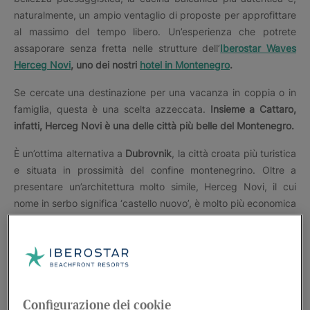
naturalmente, un ampio ventaglio di proposte per approfittare
al massimo del tempo libero. Un’esperienza che potrete
assaporare senza fretta nelle strutture dell’
Iberostar Waves
Herceg Novi
, uno dei nostri
hotel in Montenegro
.
Se cercate una destinazione per una vacanza in coppia o in
famiglia, questa è una scelta azzeccata.
Insieme a Cattaro,
infatti, Herceg Novi è una delle città più belle del Montenegro.
È un’ottima alternativa a
Dubrovnik
, la città croata più turistica
e situata in prossimità del confine montenegrino. Oltre a
presentare un’architettura molto simile, Herceg Novi, il cui
nome in serbo significa ‘castello nuovo’, è molto più economica
e meno massificata. E, in ogni caso,
le due città si trovano ad
appena 50 km di distanza
, per cui fare escursioni a Dubrovnik
da Herceg Novi è molto semplice.
Per tutti questi motivi, la località turistica montenegrina si è
consolidata negli ultimi anni come meta turistica preferita. Una
Configurazione dei cookie