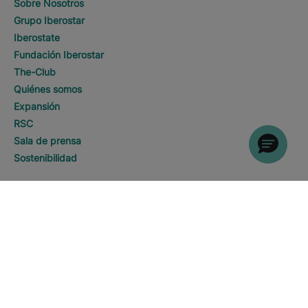
Sobre Nosotros
Grupo Iberostar
Iberostate
Fundación Iberostar
The-Club
Quiénes somos
Expansión
RSC
Sala de prensa
Sostenibilidad
Contacto
DESCUBRE HOTELES
Llamar
Información Legal