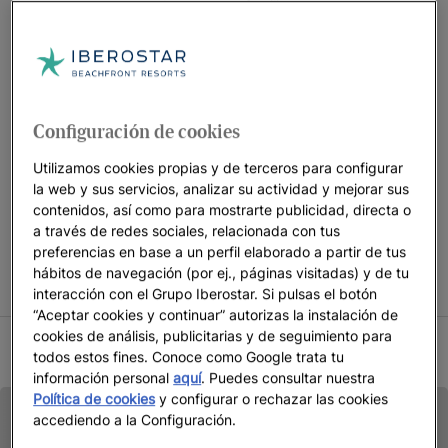
descanso en familia.
Prepárate para descubrir todos los hoteles familiares en
primera línea de playa, así como todas las ventajas que te
ofrecen.
Configuración de cookies
Utilizamos cookies propias y de terceros para configurar
CONDICIONES CAMPAÑA ESTANCIA DE NIÑOS GRATIS
la web y sus servicios, analizar su actividad y mejorar sus
contenidos, así como para mostrarte publicidad, directa o
Niños acompañados de 2 adultos con estancia gratis solo en
a través de redes sociales, relacionada con tus
habitaciones seleccionadas. Promoción sujeta a disponibilidad
preferencias en base a un perfil elaborado a partir de tus
en las fechas indicadas. Iberostar se reserva el derecho a
hábitos de navegación (por ej., páginas visitadas) y de tu
modificar o cancelar parte o el total de la promoción.
interacción con el Grupo Iberostar. Si pulsas el botón
“Aceptar cookies y continuar” autorizas la instalación de
cookies de análisis, publicitarias y de seguimiento para
CONDICIONES VERANO 2026
todos estos fines. Conoce como Google trata tu
información personal
aquí
. Puedes consultar nuestra
Política de cookies
y configurar o rechazar las cookies
accediendo a la Configuración.