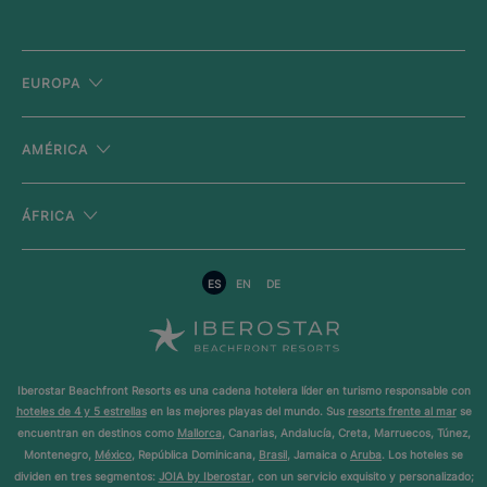
EUROPA
AMÉRICA
ÁFRICA
ES
EN
DE
Iberostar Beachfront Resorts es una cadena hotelera líder en turismo responsable con
hoteles de 4 y 5 estrellas
en las mejores playas del mundo. Sus
resorts frente al mar
se
encuentran en destinos como
Mallorca
, Canarias, Andalucía, Creta, Marruecos, Túnez,
Montenegro,
México
, República Dominicana,
Brasil
, Jamaica o
Aruba
. Los hoteles se
dividen en tres segmentos:
JOIA by Iberostar
, con un servicio exquisito y personalizado;