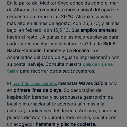
En la parte del Mediterráneo conocida como el mar
de Alborán, la
temperatura media anual del agua
se
encuentra en torno a los
20 ºC
. Alcanza su valor
más alto en el mes de agosto, con 25,5 ºC, y el más
bajo, en febrero, con 15,5 ºC. Sus
amplios arenales
hacen el resto. ¿Algunas de las mejores playas para
nadar y reconectar con la naturaleza? La de
Sidi El
Bachir –también Tmadet–
y
La Bocana
. Los
Acantilados del Cabo de Agua te impresionarán con
su postal salvaje. Consulta nuestra
guía de viaje de
para recorrer otros
spots
costeros.
Saïdia
El
Iberostar Waves Saïdia
está
resort de cinco estrellas
en
primera línea de playa
. Su decoración de
inspiración bereber y su propuesta gastronómica
local e internacional te acercará aún más a la
cultura y tradiciones del destino. Además, para que
puedas disfrutarlo durante todo el año, cuenta con
un acogedor
hammam y piscina cubierta
.