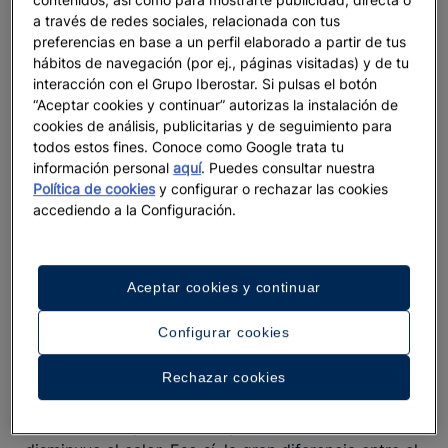
reservar con antelación
.
a través de redes sociales, relacionada con tus
preferencias en base a un perfil elaborado a partir de tus
Invierno suave y verano costero: rompiendo los
hábitos de navegación (por ej., páginas visitadas) y de tu
mitos del clima
interacción con el Grupo Iberostar. Si pulsas el botón
“Aceptar cookies y continuar” autorizas la instalación de
Los meses de julio y agosto, la Semana Santa y las
cookies de análisis, publicitarias y de seguimiento para
Navidades
son excepciones con picos turísticos
todos estos fines. Conoce como Google trata tu
que se incluyen dentro de la temporada alta.
información personal
aquí
. Puedes consultar nuestra
Política de cookies
y configurar o rechazar las cookies
Durante el resto del invierno y el verano,
accediendo a la Configuración.
encontrarás las
.
mejores ofertas
de hoteles en Marruecos
La temporada baja se caracteriza por temperaturas
invernales suaves –con una media diurna de
entre
15 ºC y 20 ºC
– y estivales altas –pueden llegar a
Aceptar cookies y continuar
superar los 40 ºC
–. Ve al
en invierno y a la
hammam
Configurar cookies
playa en verano para viajar en equilibrio y romper
los mitos del clima extremo.
Rechazar cookies
En el Sáhara
, de diciembre a febrero también se
considera temporada alta, pues en estas fechas