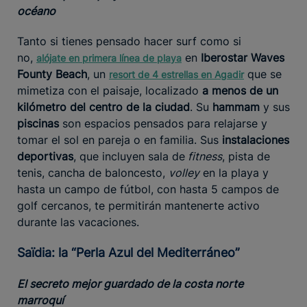
océano
Tanto si tienes pensado hacer surf como si
no,
en
Iberostar Waves
alójate en primera línea de playa
Founty Beach
, un
que se
resort de 4 estrellas en Agadir
mimetiza con el paisaje, localizado
a menos de un
kilómetro del centro de la ciudad
. Su
hammam
y sus
piscinas
son espacios pensados para relajarse y
tomar el sol en pareja o en familia. Sus
instalaciones
deportivas
, que incluyen sala de
fitness
, pista de
tenis, cancha de baloncesto,
volley
en la playa y
hasta un campo de fútbol, con hasta 5 campos de
golf cercanos, te permitirán mantenerte activo
durante las vacaciones.
Saïdia: la “Perla Azul del Mediterráneo”
El secreto mejor guardado de la costa norte
marroquí