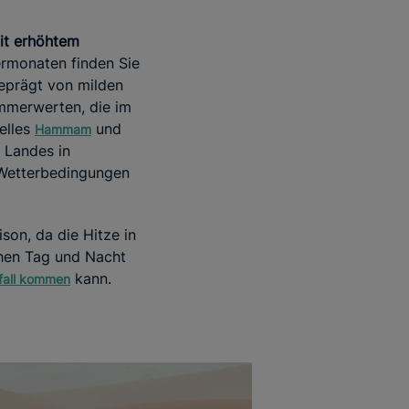
it erhöhtem
ermonaten finden Sie
geprägt von milden
merwerten, die im
elles
und
Hammam
 Landes in
 Wetterbedingungen
son, da die Hitze in
chen Tag und Nacht
kann.
efall kommen