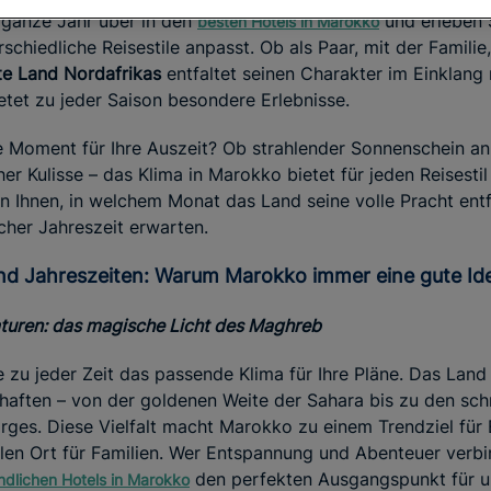
 ganze Jahr über in den
und erleben S
besten Hotels in Marokko
schiedliche Reisestile anpasst. Ob als Paar, mit der Familie
ste Land Nordafrikas
entfaltet seinen Charakter im Einklan
etet zu jeder Saison besondere Erlebnisse.
e Moment für Ihre Auszeit? Ob strahlender Sonnenschein an
er Kulisse – das Klima in Marokko bietet für jeden Reisesti
en Ihnen, in welchem Monat das Land seine volle Pracht ent
cher Jahreszeit erwarten.
end Jahreszeiten: Warum Marokko immer eine gute Ide
turen: das magische Licht des Maghreb
 zu jeder Zeit das passende Klima für Ihre Pläne. Das Land 
haften – von der goldenen Weite der Sahara bis zu den s
irges. Diese Vielfalt macht Marokko zu einem Trendziel für
alen Ort für Familien. Wer Entspannung und Abenteuer verb
den perfekten Ausgangspunkt für un
undlichen Hotels in Marokko