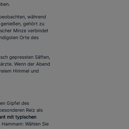
eben.
beobachten, während
 genießen, gehört zu
ischer Minze verbindet
endigsten Orte des
isch gepressten Säften,
närzte. Wenn der Abend
 freiem Himmel und
en Gipfel des
 besonderen Reiz als
ant mit typischen
les Hammam: Wählen Sie