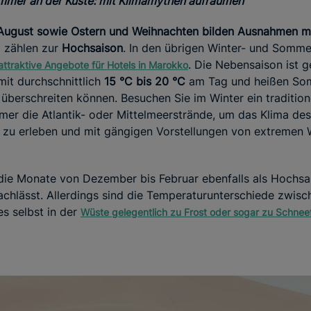
mmer an der Küste: mit Klimamythen aufräumen
 August sowie Ostern und Weihnachten bilden Ausnahmen m
 zählen zur
Hochsaison
. In den übrigen Winter- und Somm
. Die Nebensaison ist 
attraktive Angebote
für Hotels in Marokko
it durchschnittlich
15 °C bis 20 °C
am Tag und heißen Som
überschreiten können. Besuchen Sie im Winter ein tradition
er die Atlantik- oder Mittelmeerstrände, um das Klima des
zu erleben und mit gängigen Vorstellungen von extremen
die Monate von Dezember bis Februar ebenfalls als Hochsai
nachlässt. Allerdings sind die Temperaturunterschiede zwis
es selbst in der
Wüste gelegentlich zu Frost oder sogar zu Schne