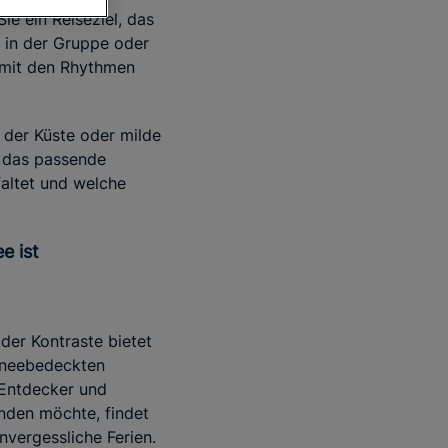
ie ein Reiseziel, das
, in der Gruppe oder
g mit den Rhythmen
 der Küste oder milde
l das passende
faltet und welche
e ist
der Kontraste bietet
chneebedeckten
 Entdecker und
inden möchte, findet
vergessliche Ferien.