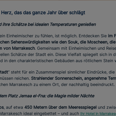
e Herz, das das ganze Jahr über schlägt
 ihre Schätze bei idealen Temperaturen genießen
ein Einheimischer zu fühlen, ist möglich. Entdecken Sie
im F
schen Sehenswürdigkeiten wie den Souk, die Moscheen, die 
m von Marrakesch
. Gemeinsam mit Einheimischen und Reise
rellen Schätze der Stadt ein. Diese Vielfalt spiegelt sich in
d in den charakteristischen Gebäuden aus rötlichem Stein 
Stadt
“ steht für ein Zusammenspiel sinnlicher Eindrücke, die
enüssen reichen.
Strahlender Sonnenschein, angenehme Tem
en Marrakesch zu einem Ort, der nachhaltig beeindruckt.
em Platz Jemaa el-Fna: die Magie milder Nächte
os
, auf etwa
450 Metern über dem Meeresspiegel
und zwisc
 Marrakesch ideal eingebettet – und auch
Ihr Hotel in Marrakes