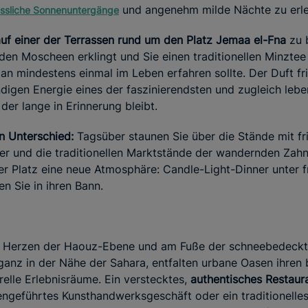
und angenehm milde Nächte zu erl
ssliche Sonnenuntergänge
f einer der Terrassen rund um den Platz Jemaa el-Fna
zu 
en Moscheen erklingt und Sie einen traditionellen Minztee
man mindestens einmal im Leben erfahren sollte. Der Duft fr
ndigen Energie eines der faszinierendsten und zugleich leb
er lange in Erinnerung bleibt.
n Unterschied:
Tagsüber staunen Sie über die Stände mit fr
r und die traditionellen Marktstände der wandernden Zah
 der Platz eine neue Atmosphäre: Candle-Light-Dinner unter
n Sie in ihren Bann.
m Herzen der Haouz-Ebene und am Fuße der schneebedeckt
ganz in der Nähe der Sahara, entfalten urbane Oasen ihren
elle Erlebnisräume. Ein verstecktes,
authentisches Restaur
liengeführtes Kunsthandwerksgeschäft oder ein traditionel