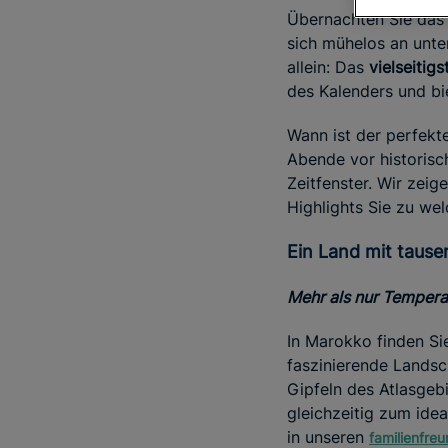
Übernachten Sie das
sich mühelos an unter
allein: Das
vielseitig
des Kalenders und bi
Wann ist der perfekt
Abende vor historisch
Zeitfenster. Wir zeig
Highlights Sie zu wel
Ein Land mit taus
Mehr als nur Tempera
In Marokko finden Sie
faszinierende Landsc
Gipfeln des Atlasgeb
gleichzeitig zum ide
in unseren
familienfre