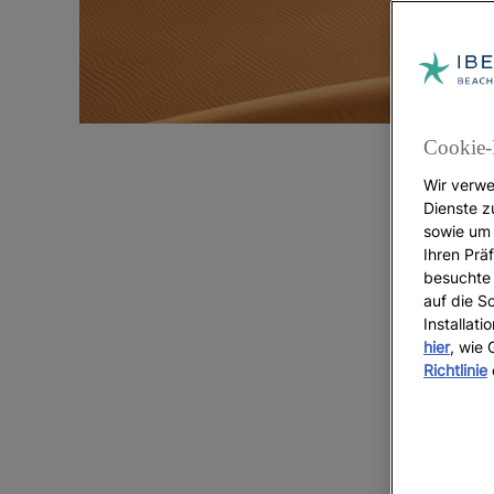
Cookie-
Wir verwe
Dienste z
sowie um 
R
Ihren Präf
besuchte 
auf die S
s
Installat
hier
, wie
Richtlinie