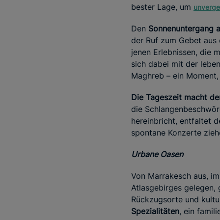
bester Lage, um
unverge
Den
Sonnenuntergang au
der Ruf zum Gebet aus d
jenen Erlebnissen, die 
sich dabei mit der lebe
Maghreb – ein Moment, d
Die Tageszeit macht de
die Schlangenbeschwöre
hereinbricht, entfaltet
spontane Konzerte ziehe
Urbane Oasen
Von Marrakesch aus, i
Atlasgebirges gelegen, 
Rückzugsorte und kultur
Spezialitäten
, ein fami