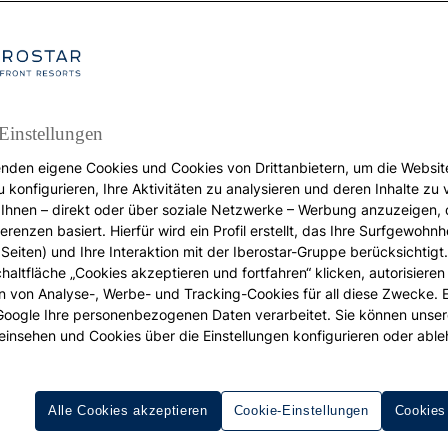
Einstellungen
nden eigene Cookies und Cookies von Drittanbietern, um die Websit
REISEZIELE
u konfigurieren, Ihre Aktivitäten zu analysieren und deren Inhalte zu
Ihnen – direkt oder über soziale Netzwerke – Werbung anzuzeigen, 
eiseplaner Marokko: D
erenzen basiert. Hierfür wird ein Profil erstellt, das Ihre Surfgewohnhe
Seiten) und Ihre Interaktion mit der Iberostar-Gruppe berücksichtigt
chaltfläche „Cookies akzeptieren und fortfahren“ klicken, autorisieren
chönsten Erlebnisse f
ion von Analyse-, Werbe- und Tracking-Cookies für all diese Zwecke. 
 Google Ihre personenbezogenen Daten verarbeitet. Sie können unse
jeden Monat
einsehen und Cookies über die Einstellungen konfigurieren oder able
Alle Cookies akzeptieren
Cookie-Einstellungen
Cookies