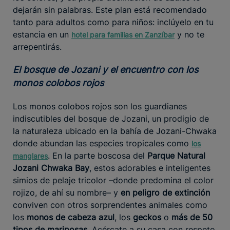
dejarán sin palabras. Este plan está recomendado
tanto para adultos como para niños: inclúyelo en tu
estancia en un
y no te
hotel para familias en Zanzíbar
arrepentirás.
El bosque de Jozani y el encuentro con los
monos colobos rojos
Los monos colobos rojos son los guardianes
indiscutibles del bosque de Jozani, un prodigio de
la naturaleza ubicado en la bahía de Jozani-Chwaka
donde abundan las especies tropicales como
los
. En la parte boscosa del
Parque Natural
manglares
Jozani Chwaka Bay
, estos adorables e inteligentes
simios de pelaje tricolor –donde predomina el color
rojizo, de ahí su nombre– y
en peligro de extinción
conviven con otros sorprendentes animales como
los
monos de cabeza azul
, los
geckos
o
más de 50
tipos de mariposas
. Acércate a su casa con respeto