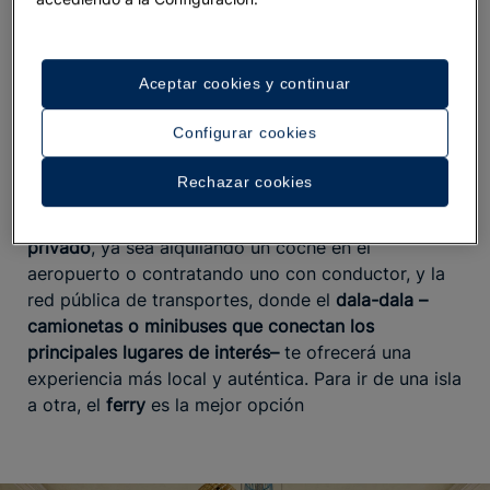
Del dala-dala al transporte privado
Desde tu
, con una
hotel 5 estrellas en Zanzíbar
Aceptar cookies y continuar
ubicación privilegiada en
, podrás
Muyuni Beach
moverte cómodamente por la
isla principal, Unguja
Configurar cookies
–comúnmente llamada Zanzíbar–
y el resto de
puntos del archipiélago que conforman este oasis
Rechazar cookies
independiente de arena blanca y aguas turquesas.
Hay varias posibilidades de transporte: el
vehículo
privado
, ya sea alquilando un coche en el
aeropuerto o contratando uno con conductor, y la
red pública de transportes, donde el
dala-dala –
camionetas o minibuses que conectan los
principales lugares de interés–
te ofrecerá una
experiencia más local y auténtica. Para ir de una isla
a otra, el
ferry
es la mejor opción