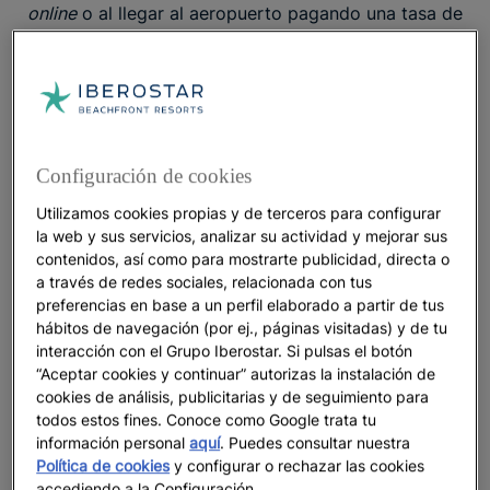
online
o al llegar al aeropuerto pagando una tasa de
50 USD–, un
seguro de viaje
adquirido con Zanzibar
Insurance Corporation, obligatorio desde 2024, y tu
billete de vuelta
, ya que las autoridades te lo
pedirán para ingresar en el país. También podría
solicitársete un
impuesto de salida
. La moneda
oficial en Zanzíbar es el
chelín tanzano
, aunque el
Configuración de cookies
dólar estadounidense
es aceptado e incluso
Utilizamos cookies propias y de terceros para configurar
preferido.
la web y sus servicios, analizar su actividad y mejorar sus
contenidos, así como para mostrarte publicidad, directa o
En cuanto a los consejos de salud, lo principal es
a través de redes sociales, relacionada con tus
que sepas que
algunas vacunas son recomendables,
preferencias en base a un perfil elaborado a partir de tus
aunque no obligatorias
: hepatitis A/B, tétanos y
hábitos de navegación (por ej., páginas visitadas) y de tu
fiebre tifoidea. Asimismo, se aconseja tomar
interacción con el Grupo Iberostar. Si pulsas el botón
“Aceptar cookies y continuar” autorizas la instalación de
profilaxis, ya que se trata de una zona de malaria. Si
cookies de análisis, publicitarias y de seguimiento para
viajas al país africano desde un destino de riesgo
todos estos fines. Conoce como Google trata tu
de transmisión de
fiebre amarilla
, por ejemplo,
información personal
aquí
. Puedes consultar nuestra
Kenia,
deberás vacunarte obligatoriamente
.
Política de cookies
y configurar o rechazar las cookies
accediendo a la Configuración.