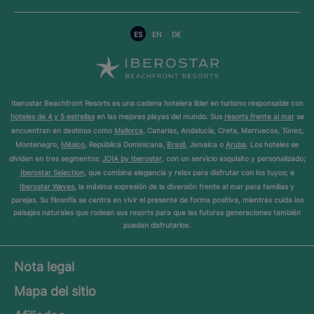
ES
EN
DE
Iberostar Beachfront Resorts es una cadena hotelera líder en turismo responsable con
hoteles de 4 y 5 estrellas
en las mejores playas del mundo. Sus
resorts frente al mar
se
encuentran en destinos como
Mallorca
, Canarias, Andalucía, Creta, Marruecos, Túnez,
Montenegro,
México
, República Dominicana,
Brasil
, Jamaica o
Aruba
. Los hoteles se
dividen en tres segmentos:
JOIA by Iberostar
, con un servicio exquisito y personalizado;
Iberostar Selection
, que combina elegancia y relax para disfrutar con los tuyos; e
Iberostar Waves
, la máxima expresión de la diversión frente al mar para familias y
parejas. Su filosofía se centra en vivir el presente de forma positiva, mientras cuida los
paisajes naturales que rodean sus resorts para que las futuras generaciones también
puedan disfrutarlos.
Nota legal
Mapa del sitio