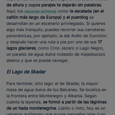
de altura y cuyos parajes te dejarán sin palabras.
Aquí, los
como
la escalada (en el
deportes extremos
cañón más largo de Europa) y el puenting
se
desarrollan en un escenario privilegiado. Si quieres
algo más tranquilo, puedes recorrer sus carreteras
panorámicas, por ejemplo, la del Anillo de Durmitor;
y después hacer una ruta a pie por uno de sus
17
lagos glaciares
, como Crno Jezaro o Lago Negro,
un paraíso de agua dulce rodeado de majestuosos
abetos y que se puede navegar.
El Lago de Skadar
Para terminar, otro lago: el de Skadar, la mayor
masa de agua dulce de los Balcanes. Se localiza en
la frontera entre Montenegro y Albania. Según
cuenta la leyenda,
se formó a partir de las lágrimas
de un hada montenegrina
. Llanto o mito, hoy es un
universo autónomo que acoge pequeñas islas (con